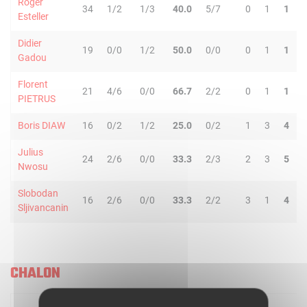
Roger
34
1/2
1/3
40.0
5/7
0
1
1
Esteller
Didier
19
0/0
1/2
50.0
0/0
0
1
1
Gadou
Florent
21
4/6
0/0
66.7
2/2
0
1
1
PIETRUS
Boris DIAW
16
0/2
1/2
25.0
0/2
1
3
4
Julius
24
2/6
0/0
33.3
2/3
2
3
5
Nwosu
Slobodan
16
2/6
0/0
33.3
2/2
3
1
4
Sljivancanin
CHALON