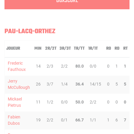
BOXSCORE
PAU-LACQ-ORTHEZ
JOUEUR
MIN
2R/2T
3R/3T
TR/TT
1R/1T
RO
RD
RT
P
Frederic
14
2/3
2/2
80.0
0/0
0
1
1
Fauthoux
Jerry
26
3/7
1/4
36.4
14/15
0
5
5
McCullough
Mickael
11
1/2
0/0
50.0
2/2
0
0
0
Pietrus
Fabien
19
2/2
0/1
66.7
1/1
1
6
7
Dubos