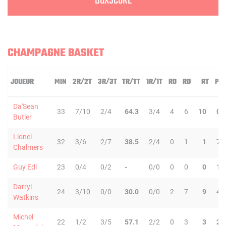
BOXSCORE
CHAMPAGNE BASKET
JOUEUR
MIN
2R/2T
3R/3T
TR/TT
1R/1T
RO
RD
RT
PD
Da'Sean
33
7/10
2/4
64.3
3/4
4
6
10
0
Butler
Lionel
32
3/6
2/7
38.5
2/4
0
1
1
7
Chalmers
Guy Edi
23
0/4
0/2
-
0/0
0
0
0
1
Darryl
24
3/10
0/0
30.0
0/0
2
7
9
4
Watkins
Michel
22
1/2
3/5
57.1
2/2
0
3
3
2