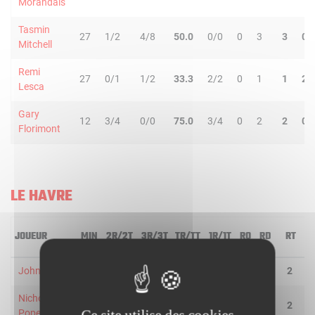
Morandais
Tasmin
27
1/2
4/8
50.0
0/0
0
3
3
0
Mitchell
Remi
27
0/1
1/2
33.3
2/2
0
1
1
2
Lesca
Gary
12
3/4
0/0
75.0
3/4
0
2
2
0
Florimont
LE HAVRE
JOUEUR
MIN
2R/2T
3R/3T
TR/TT
1R/1T
RO
RD
RT
P
John Cox
38
8/13
3/5
61.1
2/4
0
2
2
6
Nicholas
21
1/4
0/1
20.0
0/0
0
2
2
2
Pope