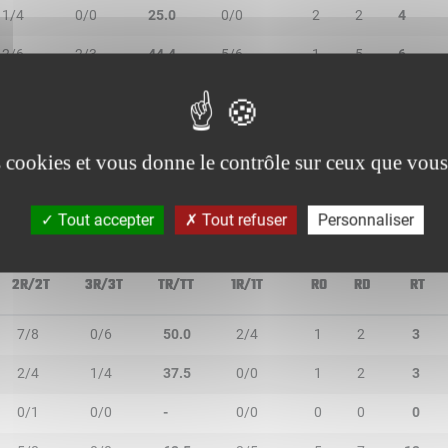
1/4
0/0
25.0
0/0
2
2
4
2/6
2/3
44.4
5/6
1
5
6
5/8
2/4
58.3
3/3
0
3
3
2/3
0/0
66.7
1/2
1
0
1
es cookies et vous donne le contrôle sur ceux que vous
Tout accepter
Tout refuser
Personnaliser
2R/2T
3R/3T
TR/TT
1R/1T
RO
RD
RT
7/8
0/6
50.0
2/4
1
2
3
2/4
1/4
37.5
0/0
1
2
3
0/1
0/0
-
0/0
0
0
0