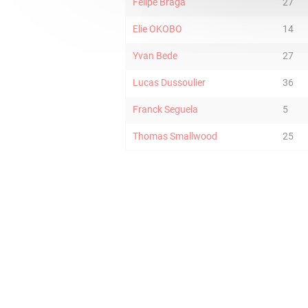
Felipe Braga
27
Elie OKOBO
14
Yvan Bede
27
Lucas Dussoulier
36
Franck Seguela
5
Thomas Smallwood
25