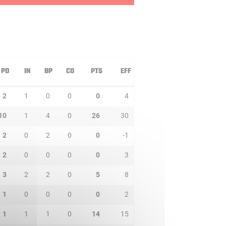
PD
IN
BP
CO
PTS
EFF
2
1
0
0
0
4
10
1
4
0
26
30
2
0
2
0
0
-1
2
0
0
0
0
3
3
2
2
0
5
8
1
0
0
0
0
2
1
1
1
0
14
15