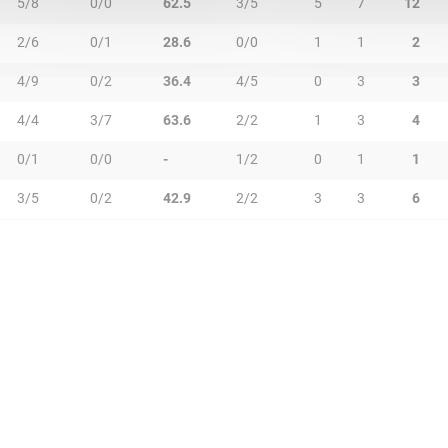
5/8
0/0
62.5
3/5
5
7
12
2/6
0/1
28.6
0/0
1
1
2
4/9
0/2
36.4
4/5
0
3
3
4/4
3/7
63.6
2/2
1
3
4
0/1
0/0
-
1/2
0
1
1
3/5
0/2
42.9
2/2
3
3
6