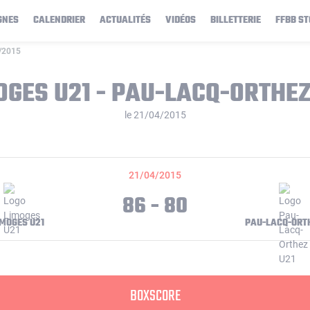
GNES
CALENDRIER
ACTUALITÉS
VIDÉOS
BILLETTERIE
FFBB ST
4/2015
OGES U21 - PAU-LACQ-ORTHEZ
le 21/04/2015
21/04/2015
86 - 80
IMOGES U21
PAU-LACQ-ORT
BOXSCORE