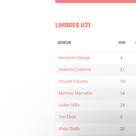
LIMOGES U21
JOUEUR
MIN
Benjamin Delage
4
Valentin Estienne
31
Vincent Fauche
13
Mathieu Marnette
14
Julien Wiltz
24
Tim Eboh
3
Abou Diallo
20