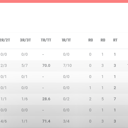
2R/2T
3R/3T
TR/TT
1R/1T
RO
RD
RT
0/0
0/0
-
0/0
0
1
1
2/3
5/7
70.0
7/10
0
3
3
0/1
0/1
-
0/0
0
1
1
0/1
0/0
-
0/0
1
1
2
1/1
1/6
28.6
0/2
2
5
7
0/0
0/0
-
0/0
0
1
1
4/6
1/1
71.4
3/4
0
3
3