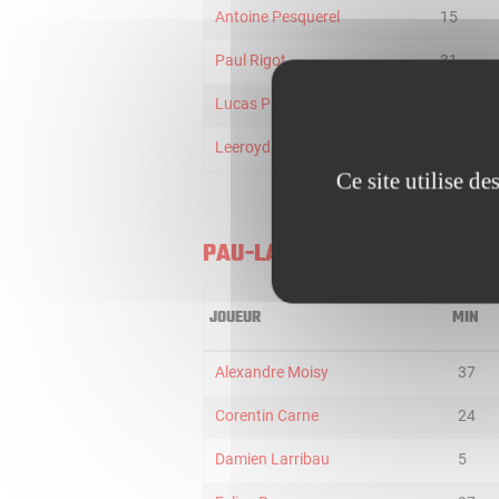
Antoine Pesquerel
15
Paul Rigot
31
Lucas Paoletti
27
Leeroyd Konsa
18
Ce site utilise d
PAU-LACQ-ORTHEZ U21
JOUEUR
MIN
Alexandre Moisy
37
Corentin Carne
24
Damien Larribau
5