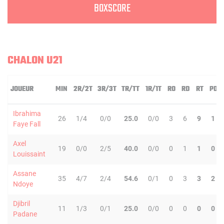
BOXSCORE
CHALON U21
JOUEUR
MIN
2R/2T
3R/3T
TR/TT
1R/1T
RO
RD
RT
PD
Ibrahima
26
1/4
0/0
25.0
0/0
3
6
9
1
Faye Fall
Axel
19
0/0
2/5
40.0
0/0
0
1
1
0
Louissaint
Assane
35
4/7
2/4
54.6
0/1
0
3
3
2
Ndoye
Djibril
11
1/3
0/1
25.0
0/0
0
0
0
0
Padane