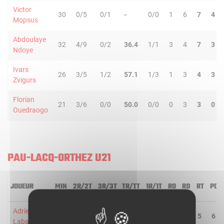
Victor
30
0/5
0/1
-
0/0
1
6
7
4
Mopsus
Abdoulaye
32
4/9
0/2
36.4
1/1
3
4
7
3
Ndoye
Ivars
26
3/5
1/2
57.1
1/3
1
3
4
3
Zvigurs
Florian
21
3/6
0/0
50.0
0/0
0
3
3
0
Ouedraogo
PAU-LACQ-ORTHEZ U21
JOUEUR
MIN
2R/2T
3R/3T
TR/TT
1R/1T
RO
RD
RT
PD
Adrien
39
2/7
0/2
22.2
0/0
2
3
5
6
Labanere