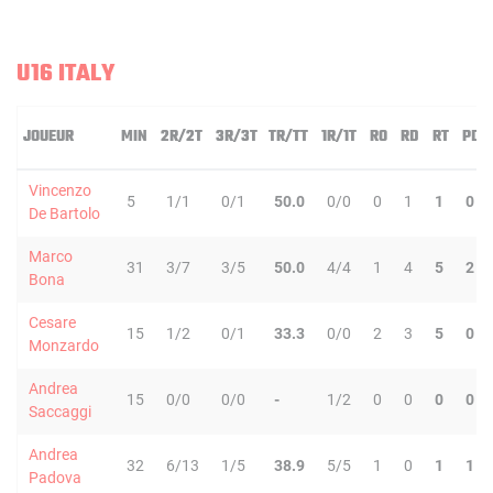
U16 ITALY
JOUEUR
MIN
2R/2T
3R/3T
TR/TT
1R/1T
RO
RD
RT
PD
Vincenzo
5
1/1
0/1
50.0
0/0
0
1
1
0
De Bartolo
Marco
31
3/7
3/5
50.0
4/4
1
4
5
2
Bona
Cesare
15
1/2
0/1
33.3
0/0
2
3
5
0
Monzardo
Andrea
15
0/0
0/0
-
1/2
0
0
0
0
Saccaggi
Andrea
32
6/13
1/5
38.9
5/5
1
0
1
1
Padova