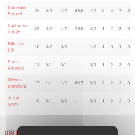
Domenico
26
5/9
2/2
63.6
2/2
3
4
7
0
Barozzi
Costantino
28
0/2
1/2
25.0
0/0
1
2
3
0
Cutolo
Filiberto
10
0/2
0/0
-
1/2
1
0
1
0
Dri
Paolo
11
0/1
0/1
-
0/0
1
2
3
0
Rotondo
Niccolo
17
1/1
1/2
66.7
0/0
0
2
2
0
Martinoni
Julian
10
0/1
0/0
-
0/0
1
2
3
0
Somvi
U16 FRANCE