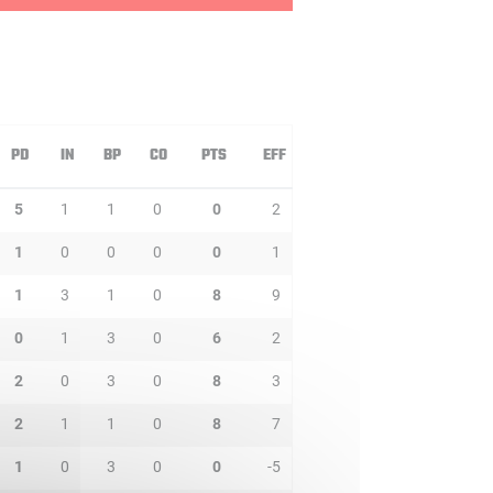
PD
IN
BP
CO
PTS
EFF
5
1
1
0
0
2
1
0
0
0
0
1
1
3
1
0
8
9
0
1
3
0
6
2
2
0
3
0
8
3
2
1
1
0
8
7
1
0
3
0
0
-5