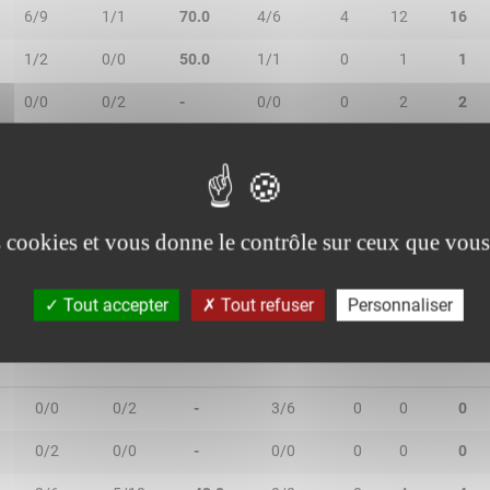
6/9
1/1
70.0
4/6
4
12
16
1/2
0/0
50.0
1/1
0
1
1
0/0
0/2
-
0/0
0
2
2
1/2
0/1
33.3
1/3
0
1
1
1/2
0/0
50.0
1/4
2
1
3
es cookies et vous donne le contrôle sur ceux que vous
Tout accepter
Tout refuser
Personnaliser
2R/2T
3R/3T
TR/TT
1R/1T
RO
RD
RT
0/0
0/2
-
3/6
0
0
0
0/2
0/0
-
0/0
0
0
0