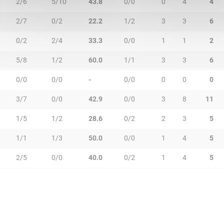
2/6
5/10
43.8
0/0
0
4
4
2/7
0/2
22.2
1/2
3
3
6
0/2
2/4
33.3
0/0
1
1
2
5/8
1/2
60.0
1/1
3
3
6
0/0
0/0
-
0/0
0
0
0
3/7
0/0
42.9
0/0
3
8
11
1/5
1/2
28.6
0/2
2
3
5
1/1
1/3
50.0
0/0
1
4
5
2/5
0/0
40.0
0/2
1
4
5