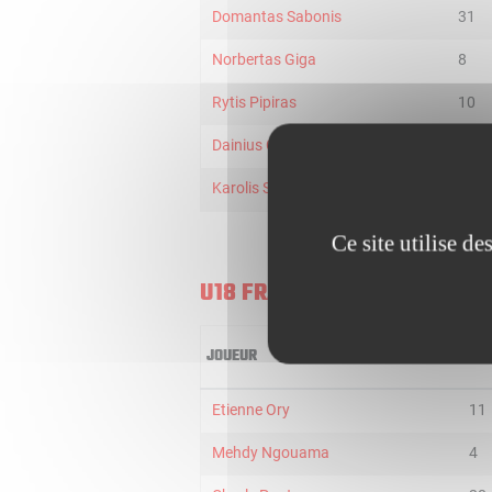
Domantas Sabonis
31
Norbertas Giga
8
Rytis Pipiras
10
Dainius Chatkevicius
13
Karolis Sarukas
9
Ce site utilise d
U18 FRANCE
JOUEUR
MIN
Etienne Ory
11
Mehdy Ngouama
4