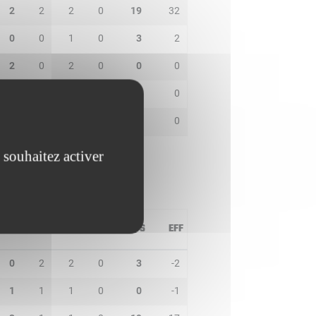
2
2
2
0
19
32
0
0
1
0
3
2
2
0
2
0
0
0
0
0
1
1
3
0
0
0
2
0
3
0
 souhaitez activer
PD
IN
BP
CO
PTS
EFF
0
2
2
0
3
-2
1
1
1
0
0
-1