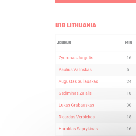
U18 LITHUANIA
JOUEUR
MIN
Zydrunas Jurgutis
16
Paulius Valinskas
5
Augustas Suliauskas
24
Gediminas Zalalis
18
Lukas Grabauskas
30
Ricardas Verbickas
18
Haroldas Saprykinas
16