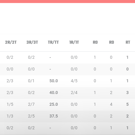
2R/2T
3R/3T
TR/TT
1R/1T
RO
RD
RT
0/2
0/2
-
0/0
1
0
1
0/0
0/0
-
0/0
0
0
0
2/3
0/1
50.0
4/5
0
1
1
2/3
0/2
40.0
2/4
1
2
3
1/5
2/7
25.0
0/0
1
4
5
1/3
2/5
37.5
0/0
0
2
2
0/2
0/2
-
0/0
0
1
1