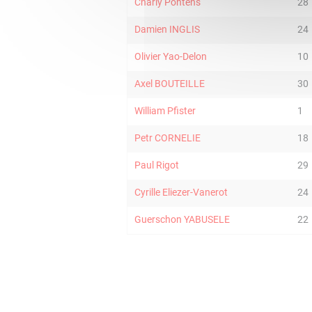
Charly Pontens
28
Damien INGLIS
24
Olivier Yao-Delon
10
Axel BOUTEILLE
30
William Pfister
1
Petr CORNELIE
18
Paul Rigot
29
Cyrille Eliezer-Vanerot
24
Guerschon YABUSELE
22