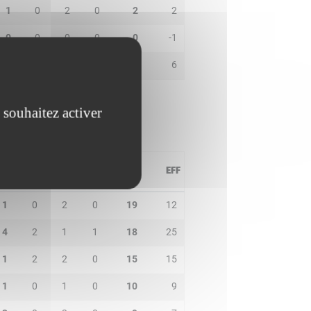
1
0
2
0
2
2
0
0
0
0
0
-1
1
0
0
0
0
6
 souhaitez activer
PD
IN
BP
CO
PTS
EFF
1
0
2
0
19
12
4
2
1
1
18
25
1
2
2
0
15
15
1
0
1
0
10
9