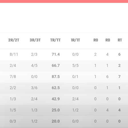
2R/2T
3R/3T
TR/TT
1R/1T
RO
RD
RT
8/11
2/3
71.4
0/0
2
4
6
2/4
4/5
66.7
5/5
1
1
2
7/8
0/0
87.5
0/1
1
6
7
2/2
3/6
62.5
0/0
0
1
1
1/3
2/4
42.9
2/4
0
0
0
1/5
1/3
25.0
1/2
0
4
4
0/3
1/2
20.0
0/0
0
0
0