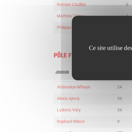
Romain Lhuillier
6
Mathieu Cizeau
1
Philippe Pezet
16
Ce site utilise d
PÔLE FRANCE
JOUEUR
MIN
Abdoulaye M'baye
24
Alexis Ajinca
36
Ludovic Vaty
34
Raphael Wilson
9