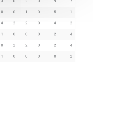
3
0
2
0
9
7
0
0
1
0
5
1
4
2
2
0
4
2
1
0
0
0
2
4
0
2
2
0
2
4
1
0
0
0
0
2