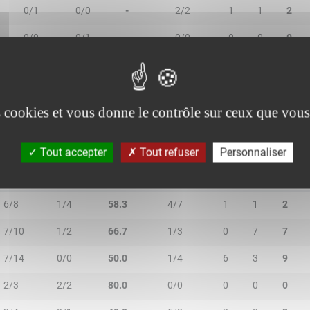
0/1
0/0
-
2/2
1
1
2
0/0
0/1
-
0/0
0
0
0
0/1
0/0
-
0/0
1
5
6
es cookies et vous donne le contrôle sur ceux que vous
Tout accepter
Tout refuser
Personnaliser
2R/2T
3R/3T
TR/TT
1R/1T
RO
RD
RT
6/8
1/4
58.3
4/7
1
1
2
7/10
1/2
66.7
1/3
0
7
7
7/14
0/0
50.0
1/4
6
3
9
2/3
2/2
80.0
0/0
0
0
0