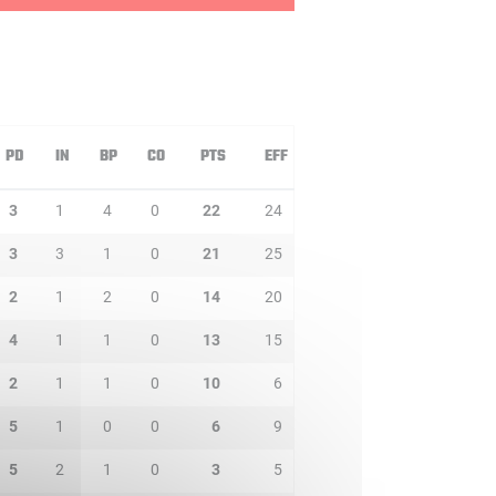
PD
IN
BP
CO
PTS
EFF
3
1
4
0
22
24
3
3
1
0
21
25
2
1
2
0
14
20
4
1
1
0
13
15
2
1
1
0
10
6
5
1
0
0
6
9
5
2
1
0
3
5