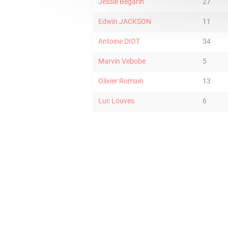
Jessie Begarin
27
Edwin JACKSON
11
Antoine DIOT
34
Marvin Vebobe
5
Olivier Romain
13
Luc Louves
6