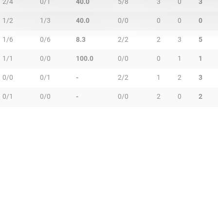
2/4
0/1
40.0
5/8
3
0
3
1/2
1/3
40.0
0/0
0
0
0
1/6
0/6
8.3
2/2
2
3
5
1/1
0/0
100.0
0/0
0
1
1
0/0
0/1
-
2/2
1
2
3
0/1
0/0
-
0/0
2
0
2