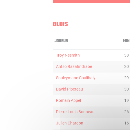
BLOIS
JOUEUR
MIN
Troy Nesmith
38
Antso Razafindrabe
20
Souleymane Coulibaly
29
David Pipereau
30
Romain Appel
19
Pierre-Louis Bonneau
26
Julien Chardon
16