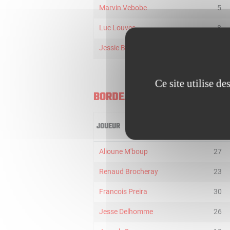
Marvin Vebobe
5
Luc Louves
8
Jessie Begarin
15
Ce site utilise d
BORDEAUX
JOUEUR
MIN
Alioune M'boup
27
Renaud Brocheray
23
Francois Preira
30
Jesse Delhomme
26