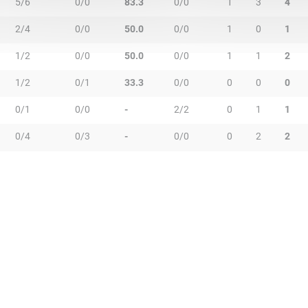
5/6
0/0
83.3
0/0
1
3
4
2/4
0/0
50.0
0/0
1
0
1
1/2
0/0
50.0
0/0
1
1
2
1/2
0/1
33.3
0/0
0
0
0
0/1
0/0
-
2/2
0
1
1
0/4
0/3
-
0/0
0
2
2