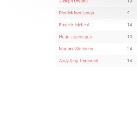
Joseph Owona
19
Pierrick Moukenga
9
Frederic Meheut
14
Hugo Lopenague
10
Maurice Stephens
24
Andy Diop Tremoulet
14