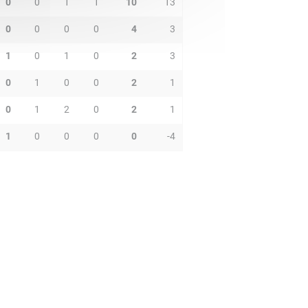
0
0
1
1
10
13
0
0
0
0
4
3
1
0
1
0
2
3
0
1
0
0
2
1
0
1
2
0
2
1
1
0
0
0
0
-4