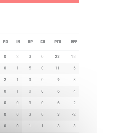
PD
IN
BP
CO
PTS
EFF
0
2
3
0
23
18
0
1
5
0
11
6
2
1
3
0
9
8
0
1
0
0
6
4
0
0
3
0
6
2
0
0
3
0
3
-2
0
0
1
1
3
3