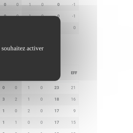
0
0
1
0
0
-1
0
0
1
0
0
-1
0
0
1
0
0
0
 souhaitez activer
PD
IN
BP
CO
PTS
EFF
0
0
1
0
23
21
3
2
1
0
18
16
1
0
2
0
17
9
1
1
0
0
17
15