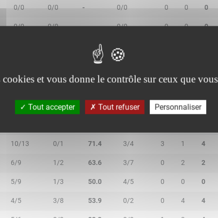
0/0
0/0
-
0/0
0
0
0
0/0
0/0
-
0/0
0
0
0
0/0
0/0
-
0/0
0
1
1
es cookies et vous donne le contrôle sur ceux que vous
Tout accepter
Tout refuser
Personnaliser
2R/2T
3R/3T
TR/TT
1R/1T
RO
RD
RT
10/13
0/1
71.4
3/4
3
1
4
6/9
1/2
63.6
3/7
0
2
2
5/9
1/3
50.0
4/5
0
0
0
4/5
3/8
53.9
0/2
0
4
4