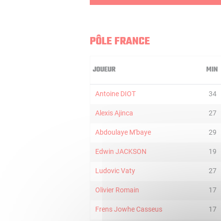
PÔLE FRANCE
JOUEUR
MIN
Antoine DIOT
34
Alexis Ajinca
27
Abdoulaye M'baye
29
Edwin JACKSON
19
Ludovic Vaty
27
Olivier Romain
17
Frens Jowhe Casseus
17