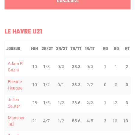
BOXSCORE
LE HAVRE U21
JOUEUR
MIN
2R/2T
3R/3T
TR/TT
1R/1T
RO
RD
RT
Adam El
10
1/3
0/0
33.3
0/0
1
1
2
Gazhi
Etienne
10
1/2
0/1
33.3
2/2
0
0
0
Heugue
Julien
28
1/5
1/2
28.6
2/2
1
2
3
Sauter
Mansour
21
4/7
1/2
55.6
4/5
3
10
13
Tall