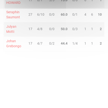
17
0/1
3/3
75.0
0/0
0
1
1
HOWARD
Seraphin
27
6/10
0/0
60.0
0/1
4
6
10
Saumont
Julyan
17
4/8
0/0
50.0
0/3
1
1
2
Motti
Johan
17
4/7
0/2
44.4
1/4
1
1
2
Grebongo