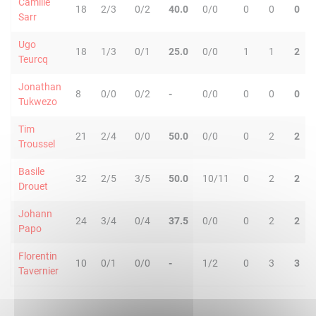
Camille
18
2/3
0/2
40.0
0/0
0
0
0
Sarr
Ugo
18
1/3
0/1
25.0
0/0
1
1
2
Teurcq
Jonathan
8
0/0
0/2
-
0/0
0
0
0
Tukwezo
Tim
21
2/4
0/0
50.0
0/0
0
2
2
Troussel
Basile
32
2/5
3/5
50.0
10/11
0
2
2
Drouet
Johann
24
3/4
0/4
37.5
0/0
0
2
2
Papo
Florentin
10
0/1
0/0
-
1/2
0
3
3
Tavernier