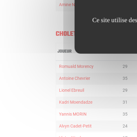
Amine NOUA
28
Ce site utilise d
CHOLET U21
JOUEUR
MIN
Romuald Morency
29
Antoine Chevrier
35
Lionel Ebreuil
29
Kadri Moendadze
31
Yannis MORIN
35
Alvyn Cadet-Petit
24