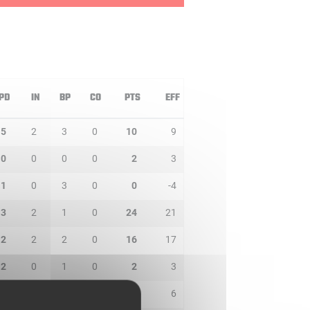
PD
IN
BP
CO
PTS
EFF
5
2
3
0
10
9
0
0
0
0
2
3
1
0
3
0
0
-4
3
2
1
0
24
21
2
2
2
0
16
17
2
0
1
0
2
3
3
1
3
0
5
6