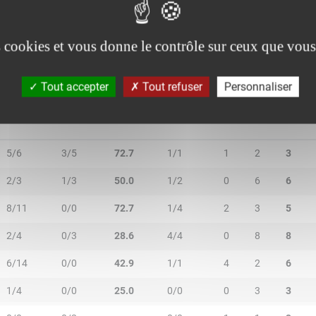
4/7
0/0
57.1
3/4
4
5
9
es cookies et vous donne le contrôle sur ceux que vous
Tout accepter
Tout refuser
Personnaliser
2R/2T
3R/3T
TR/TT
1R/1T
RO
RD
RT
5/6
3/5
72.7
1/1
1
2
3
2/3
1/3
50.0
1/2
0
6
6
8/11
0/0
72.7
1/4
2
3
5
2/4
0/3
28.6
4/4
0
8
8
6/14
0/0
42.9
1/1
4
2
6
1/4
0/0
25.0
0/0
0
3
3