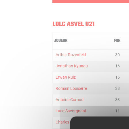
LDLC ASVEL U21
JOUEUR
MIN
Arthur Rozenfeld
30
Jonathan Kyungu
16
Erwan Ruiz
16
Romain Louiserre
38
Antoine Cornud
33
Luca Savorgnani
11
Charles Galliou
28