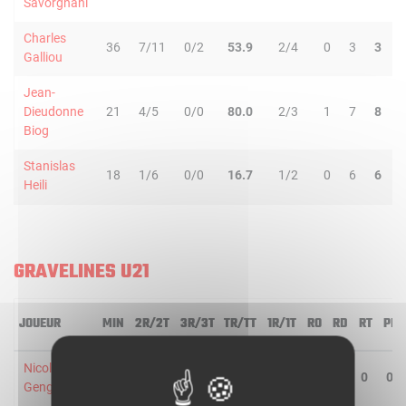
Savorgnani
Charles
36
7/11
0/2
53.9
2/4
0
3
3
Galliou
Jean-
Dieudonne
21
4/5
0/0
80.0
2/3
1
7
8
Biog
Stanislas
18
1/6
0/0
16.7
1/2
0
6
6
Heili
GRAVELINES U21
JOUEUR
MIN
2R/2T
3R/3T
TR/TT
1R/1T
RO
RD
RT
PD
Nicolas
8
0/0
0/1
-
0/0
0
0
0
0
Gengembre