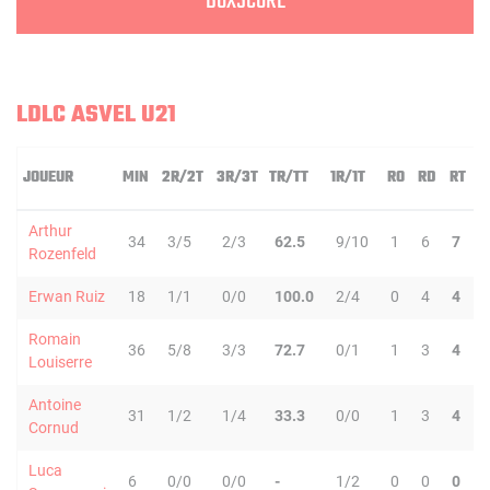
BOXSCORE
LDLC ASVEL U21
JOUEUR
MIN
2R/2T
3R/3T
TR/TT
1R/1T
RO
RD
RT
P
Arthur
34
3/5
2/3
62.5
9/10
1
6
7
Rozenfeld
Erwan Ruiz
18
1/1
0/0
100.0
2/4
0
4
4
Romain
36
5/8
3/3
72.7
0/1
1
3
4
Louiserre
Antoine
31
1/2
1/4
33.3
0/0
1
3
4
Cornud
Luca
6
0/0
0/0
-
1/2
0
0
0