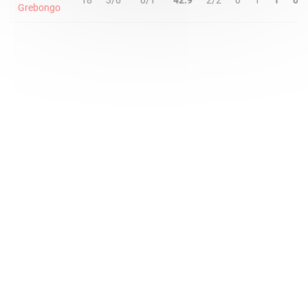
18
3/6
0/1
42.9
2/2
0
1
1
0
Grebongo