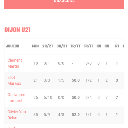
BOXSCORE
DIJON U21
JOUEUR
MIN
2R/2T
3R/3T
TR/TT
1R/1T
RO
RD
RT
PD
Clement
18
0/1
0/0
-
0/0
0
1
1
2
Martin
Eliot
21
3/3
1/5
50.0
1/2
1
2
3
6
Maraux
Guillaume
26
5/10
0/0
50.0
2/4
0
7
7
1
Lambert
Olivier Yao-
35
5/9
4/8
52.9
1/1
0
1
1
3
Delon