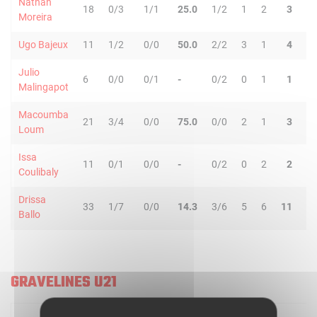
Nathan
18
0/3
1/1
25.0
1/2
1
2
3
0
Moreira
Ugo Bajeux
11
1/2
0/0
50.0
2/2
3
1
4
1
Julio
6
0/0
0/1
-
0/2
0
1
1
1
Malingapot
Macoumba
21
3/4
0/0
75.0
0/0
2
1
3
0
Loum
Issa
11
0/1
0/0
-
0/2
0
2
2
1
Coulibaly
Drissa
33
1/7
0/0
14.3
3/6
5
6
11
4
Ballo
GRAVELINES U21