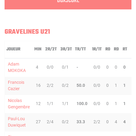
BOXSCORE
GRAVELINES U21
JOUEUR
MIN
2R/2T
3R/3T
TR/TT
1R/1T
RO
RD
RT
P
Adam
4
0/0
0/1
-
0/0
0
0
0
MOKOKA
Francois
16
2/2
0/2
50.0
0/0
0
1
1
Cazier
Nicolas
12
1/1
1/1
100.0
0/0
0
1
1
Gengembre
Paul-Lou
27
2/4
0/2
33.3
2/2
0
4
4
Duwiquet