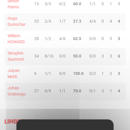
Simon
13
3/3
0/2
60.0
1/1
0
1
1
Peinte
Hugo
33
2/4
1/7
27.3
4/4
0
4
4
1
Dumortier
William
28
1/2
4/6
62.5
0/0
0
3
3
HOWARD
Seraphin
34
8/16
0/0
50.0
0/0
3
3
6
Saumont
Julyan
6
1/1
0/0
100.0
0/2
1
2
3
Motti
Johan
27
6/9
1/1
70.0
0/1
3
1
4
Grebongo
LIMOGES U21