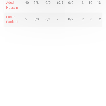
Aded
40
5/8
0/0
62.5
0/0
3
10
13
Hussein
Lucas
5
0/0
0/1
-
0/2
2
0
2
Paoletti