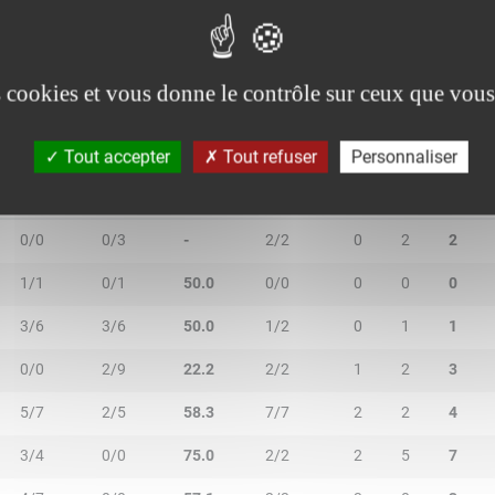
6/8
0/0
75.0
4/5
3
6
9
es cookies et vous donne le contrôle sur ceux que vous
Tout accepter
Tout refuser
Personnaliser
2R/2T
3R/3T
TR/TT
1R/1T
RO
RD
RT
0/0
0/3
-
2/2
0
2
2
1/1
0/1
50.0
0/0
0
0
0
3/6
3/6
50.0
1/2
0
1
1
0/0
2/9
22.2
2/2
1
2
3
5/7
2/5
58.3
7/7
2
2
4
3/4
0/0
75.0
2/2
2
5
7