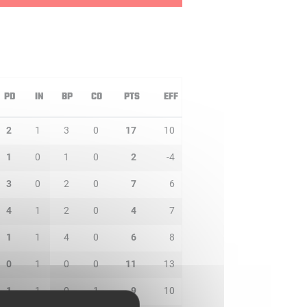
PD
IN
BP
CO
PTS
EFF
2
1
3
0
17
10
1
0
1
0
2
-4
3
0
2
0
7
6
4
1
2
0
4
7
1
1
4
0
6
8
0
1
0
0
11
13
1
1
0
1
9
10