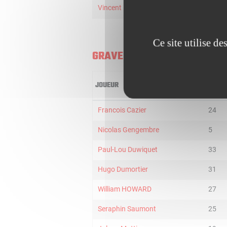
Vincent POIRIER
33
Ce site utilise d
GRAVELINES U21
JOUEUR
MIN
Francois Cazier
24
Nicolas Gengembre
5
Paul-Lou Duwiquet
33
Hugo Dumortier
31
William HOWARD
27
Seraphin Saumont
25