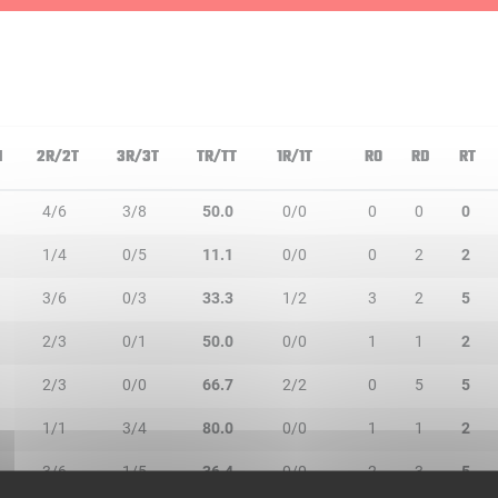
N
2R/2T
3R/3T
TR/TT
1R/1T
RO
RD
RT
4/6
3/8
50.0
0/0
0
0
0
1/4
0/5
11.1
0/0
0
2
2
3/6
0/3
33.3
1/2
3
2
5
2/3
0/1
50.0
0/0
1
1
2
2/3
0/0
66.7
2/2
0
5
5
1/1
3/4
80.0
0/0
1
1
2
3/6
1/5
36.4
0/0
2
3
5