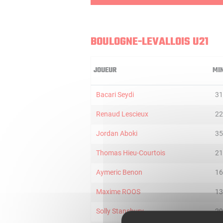
BOULOGNE-LEVALLOIS U21
JOUEUR
MI
Bacari Seydi
31
Renaud Lescieux
22
Jordan Aboki
35
Thomas Hieu-Courtois
21
Aymeric Benon
16
Maxime ROOS
13
Solly Stansbury
29