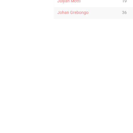
Julyan Motti
19
Johan Grebongo
36