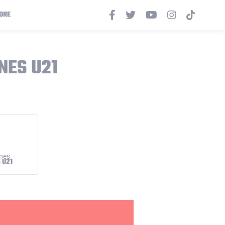
ORE
NES U21
 U21