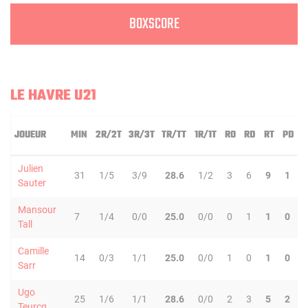
BOXSCORE
LE HAVRE U21
JOUEUR
MIN
2R/2T
3R/3T
TR/TT
1R/1T
RO
RD
RT
PD
Julien
31
1/5
3/9
28.6
1/2
3
6
9
1
Sauter
Mansour
7
1/4
0/0
25.0
0/0
0
1
1
0
Tall
Camille
14
0/3
1/1
25.0
0/0
1
0
1
0
Sarr
Ugo
25
1/6
1/1
28.6
0/0
2
3
5
2
Teurcq