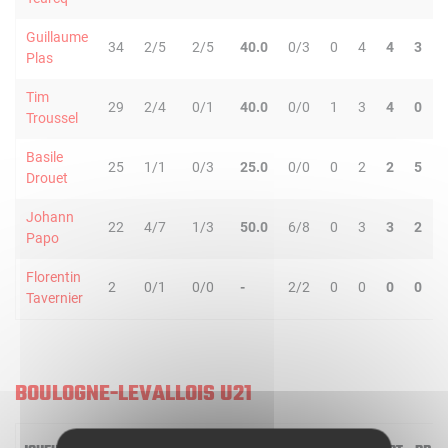
Guillaume
34
2/5
2/5
40.0
0/3
0
4
4
3
Plas
Tim
29
2/4
0/1
40.0
0/0
1
3
4
0
Troussel
Basile
25
1/1
0/3
25.0
0/0
0
2
2
5
Drouet
Johann
22
4/7
1/3
50.0
6/8
0
3
3
2
Papo
Florentin
2
0/1
0/0
-
2/2
0
0
0
0
Tavernier
BOULOGNE-LEVALLOIS U21