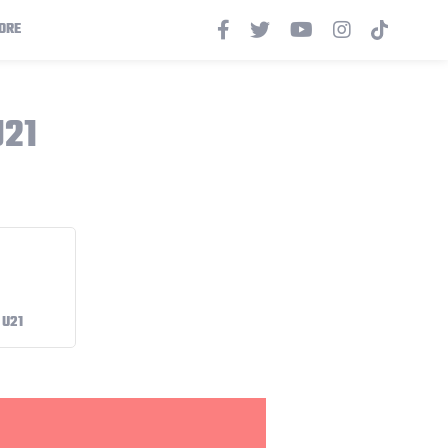
ORE
U21
 U21