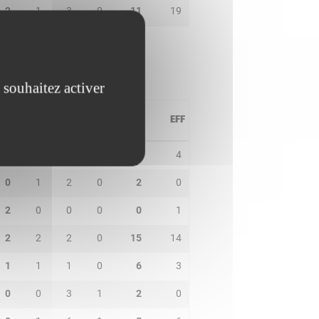
2
1
3
0
11
19
 souhaitez activer
PD
IN
BP
CO
PTS
EFF
3
1
4
0
12
4
0
1
2
0
2
0
2
0
0
0
0
1
2
2
2
0
15
14
1
1
1
0
6
3
0
0
3
1
2
0