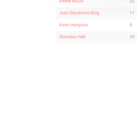
Amine NOUA
22
Jean-Dieudonne Biog
11
Kevin Hangoue
8
Stanislas Heili
29