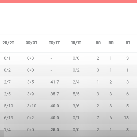
2R/2T
3R/3T
TR/TT
1R/1T
RO
RD
RT
0/1
0/3
-
0/0
2
1
3
0/2
0/0
-
0/2
0
1
1
2/7
3/5
41.7
2/4
1
2
3
2/5
3/9
35.7
5/5
3
3
6
5/10
3/10
40.0
3/6
2
3
5
6/13
0/2
40.0
0/1
7
6
13
1/4
0/0
25.0
0/0
2
1
3