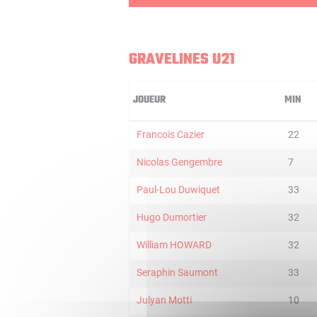
GRAVELINES U21
JOUEUR
MIN
Francois Cazier
22
Nicolas Gengembre
7
Paul-Lou Duwiquet
33
Hugo Dumortier
32
William HOWARD
32
Seraphin Saumont
33
Julyan Motti
10