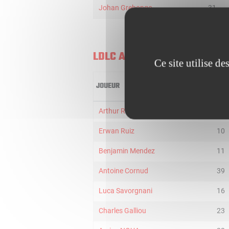
Johan Grebongo
31
LDLC ASVEL U21
Ce site utilise d
JOUEUR
MIN
Arthur Rozenfeld
31
Erwan Ruiz
10
Benjamin Mendez
11
Antoine Cornud
39
Luca Savorgnani
16
Charles Galliou
23