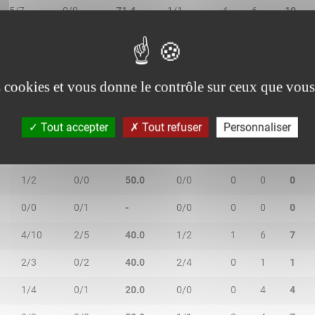
5/7
0/0
71.4
1/1
4
6
10
es cookies et vous donne le contrôle sur ceux que vous
2R/2T
3R/3T
TR/TT
1R/1T
RO
RD
RT
Tout accepter
Tout refuser
Personnaliser
3/7
2/7
35.7
0/0
1
0
1
1/2
0/0
50.0
0/0
0
0
0
0/0
0/1
-
0/0
0
0
0
4/10
2/5
40.0
1/2
1
6
7
2/3
0/2
40.0
2/4
0
1
1
1/4
0/1
20.0
0/0
0
4
4