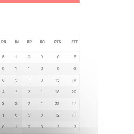
PD
IN
BP
CO
PTS
EFF
5
1
0
0
0
5
0
1
1
0
0
-3
6
5
1
0
15
19
4
2
2
1
18
20
3
3
2
1
22
17
1
0
5
0
12
11
0
1
0
0
2
3