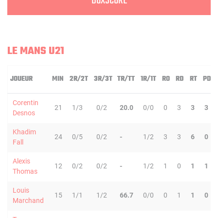
BOXSCORE
LE MANS U21
JOUEUR
MIN
2R/2T
3R/3T
TR/TT
1R/1T
RO
RD
RT
PD
Corentin
21
1/3
0/2
20.0
0/0
0
3
3
3
Desnos
Khadim
24
0/5
0/2
-
1/2
3
3
6
0
Fall
Alexis
12
0/2
0/2
-
1/2
1
0
1
1
Thomas
Louis
15
1/1
1/2
66.7
0/0
0
1
1
0
Marchand