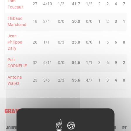
Tom
27
4/10
1/2
41.7
1/2
2
2
4
7
Foucault
Thibaud
18
2/4
0/0
50.0
0/0
1
2
3
1
Marchand
Jean-
Philippe
28
1/1
0/3
25.0
0/0
1
5
6
0
Dally
Petr
32
6/11
0/0
54.6
1/1
3
6
9
2
CORNELIE
Antoine
23
3/6
2/3
55.6
4/7
1
3
4
0
Wallez
GRAVELINES U21
JOUEUR
MIN
2R/2T
3R/3T
TR/TT
1R/1T
RO
RD
RT