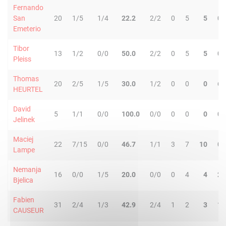
Fernando
San
20
1/5
1/4
22.2
2/2
0
5
5
0
Emeterio
Tibor
13
1/2
0/0
50.0
2/2
0
5
5
0
Pleiss
Thomas
20
2/5
1/5
30.0
1/2
0
0
0
6
HEURTEL
David
5
1/1
0/0
100.0
0/0
0
0
0
0
Jelinek
Maciej
22
7/15
0/0
46.7
1/1
3
7
10
0
Lampe
Nemanja
16
0/0
1/5
20.0
0/0
0
4
4
2
Bjelica
Fabien
31
2/4
1/3
42.9
2/4
1
2
3
1
CAUSEUR