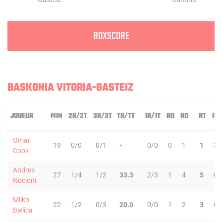
BOXSCORE
BASKONIA VITORIA-GASTEIZ
JOUEUR
MIN
2R/2T
3R/3T
TR/TT
1R/1T
RO
RD
RT
PD
Omar
19
0/0
0/1
-
0/0
0
1
1
3
Cook
Andres
27
1/4
1/2
33.3
2/3
1
4
5
0
Nocioni
Milko
22
1/2
0/3
20.0
0/0
1
2
3
0
Bjelica