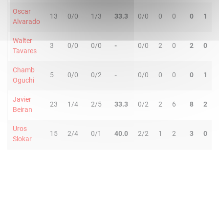
Oscar
13
0/0
1/3
33.3
0/0
0
0
0
1
Alvarado
Walter
3
0/0
0/0
-
0/0
2
0
2
0
Tavares
Chamb
5
0/0
0/2
-
0/0
0
0
0
1
Oguchi
Javier
23
1/4
2/5
33.3
0/2
2
6
8
2
Beiran
Uros
15
2/4
0/1
40.0
2/2
1
2
3
0
Slokar