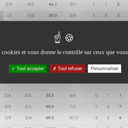
2/3
0/0
66.7
0/1
1
1
2
1/2
0/0
50.0
0/0
3
0
3
2/3
0/0
66.7
1/2
0
1
1
6/10
0/0
60.0
5/7
2
5
7
es cookies et vous donne le contrôle sur ceux que vous
Tout accepter
Tout refuser
Personnaliser
2R/2T
3R/3T
TR/TT
1R/1T
RO
RD
RT
2/4
0/2
33.3
4/6
0
1
1
4/8
0/2
40.0
1/2
2
5
7
7/9
2/4
69.2
8/12
3
3
6