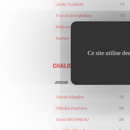
Jordy Voudisat
15
Franck Bonnelalbay
13
Ndiasse Samb
7
Roman Virastiuk
31
Ce site utilise d
CHALON U21
JOUEUR
MIN
Ulysse Adjagba
16
Yakuba Ouattara
28
David MICHINEAU
28