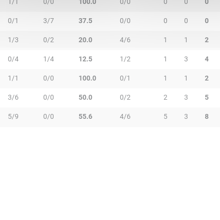
1/1
0/0
100.0
0/0
0
0
0
0/1
3/7
37.5
0/0
0
0
0
1/3
0/2
20.0
4/6
1
1
2
0/4
1/4
12.5
1/2
1
3
4
1/1
0/0
100.0
0/1
1
1
2
3/6
0/0
50.0
0/2
2
3
5
5/9
0/0
55.6
4/6
5
3
8