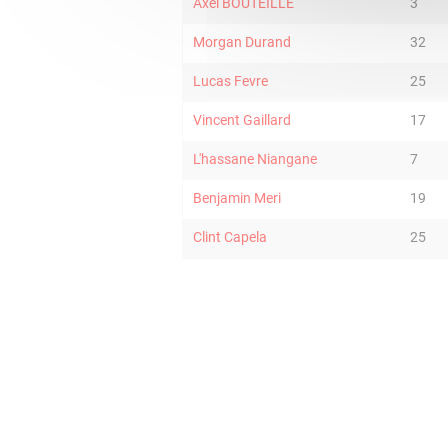
Axel BOUTEILLE
3
Morgan Durand
32
Lucas Fevre
25
Vincent Gaillard
17
L'hassane Niangane
7
Benjamin Meri
19
Clint Capela
25