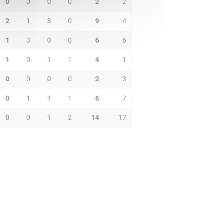
0
0
0
0
2
2
2
1
3
0
9
4
1
3
0
0
6
6
1
0
1
1
4
1
0
0
0
0
2
3
0
1
1
1
6
7
0
0
1
2
14
17