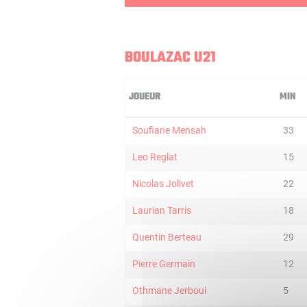
BOULAZAC U21
JOUEUR
MIN
Soufiane Mensah
33
Leo Reglat
15
Nicolas Jolivet
22
Laurian Tarris
18
Quentin Berteau
29
Pierre Germain
12
Othmane Jerboui
5