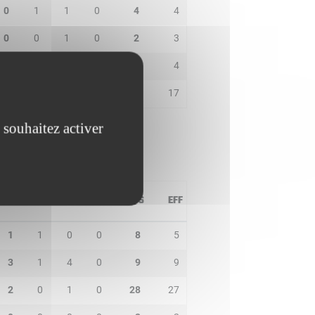
0
1
1
0
4
4
0
0
1
0
2
3
0
0
0
0
5
4
1
0
2
0
17
17
 souhaitez activer
PD
IN
BP
CO
PTS
EFF
1
1
0
0
8
5
3
1
4
0
9
9
2
0
1
0
28
27