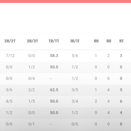
2R/2T
3R/3T
TR/TT
1R/1T
RO
RD
RT
7/12
0/0
58.3
5/6
1
2
3
0/0
1/2
50.0
1/2
0
0
0
0/0
0/4
-
1/2
0
0
0
3/6
2/2
62.5
3/5
1
4
5
4/5
1/5
50.0
3/4
2
4
6
1/2
0/0
50.0
1/2
0
4
4
0/0
0/1
-
0/0
0
0
0