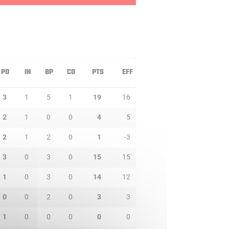
PD
IN
BP
CO
PTS
EFF
3
1
5
1
19
16
2
1
0
0
4
5
2
1
2
0
1
-3
3
0
3
0
15
15
1
0
3
0
14
12
0
0
2
0
3
3
1
0
0
0
0
0