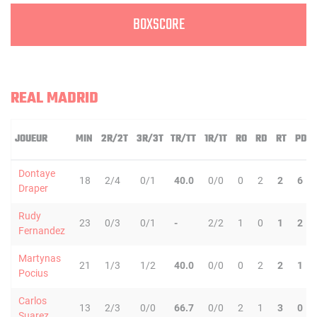
BOXSCORE
REAL MADRID
JOUEUR
MIN
2R/2T
3R/3T
TR/TT
1R/1T
RO
RD
RT
PD
Dontaye
18
2/4
0/1
40.0
0/0
0
2
2
6
Draper
Rudy
23
0/3
0/1
-
2/2
1
0
1
2
Fernandez
Martynas
21
1/3
1/2
40.0
0/0
0
2
2
1
Pocius
Carlos
13
2/3
0/0
66.7
0/0
2
1
3
0
Suarez