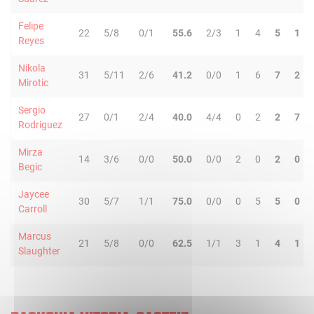
Felipe
22
5/8
0/1
55.6
2/3
1
4
5
1
Reyes
Nikola
31
5/11
2/6
41.2
0/0
1
6
7
2
Mirotic
Sergio
27
0/1
2/4
40.0
4/4
0
2
2
7
Rodriguez
Mirza
14
3/6
0/0
50.0
0/0
2
0
2
0
Begic
Jaycee
30
5/7
1/1
75.0
0/0
0
5
5
0
Carroll
Marcus
21
5/8
0/0
62.5
1/1
3
1
4
1
Slaughter