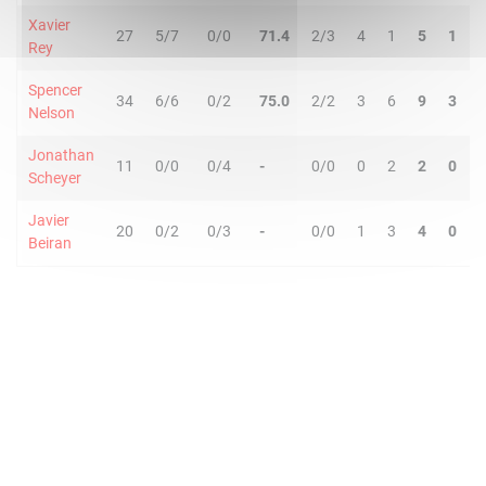
Xavier
27
5/7
0/0
71.4
2/3
4
1
5
1
Rey
Spencer
34
6/6
0/2
75.0
2/2
3
6
9
3
Nelson
Jonathan
11
0/0
0/4
-
0/0
0
2
2
0
Scheyer
Javier
20
0/2
0/3
-
0/0
1
3
4
0
Beiran