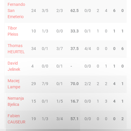
Fernando
San
24
3/5
2/3
62.5
0/0
2
4
6
0
Emeterio
Tibor
10
1/3
0/0
33.3
0/1
1
0
1
1
Pleiss
Thomas
34
0/1
3/7
37.5
4/4
0
0
0
6
HEURTEL
David
4
0/0
0/1
-
0/0
0
1
1
0
Jelinek
Maciej
29
7/9
0/1
70.0
2/2
2
2
4
1
Lampe
Nemanja
15
0/1
1/5
16.7
0/0
1
3
4
1
Bjelica
Fabien
19
1/3
3/4
57.1
0/0
0
0
0
2
CAUSEUR