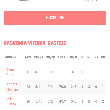
BOXSCORE
BASKONIA VITORIA-GASTEIZ
JOUEUR
MIN
2R/2T
3R/3T
TR/TT
1R/1T
RO
RD
RT
PD
Omar
11
0/0
0/2
-
0/0
0
1
1
1
Cook
Andres
28
5/6
2/4
70.0
2/3
3
3
6
1
Nocioni
Milko
20
5/10
0/2
41.7
0/0
2
2
4
2
Bjelica