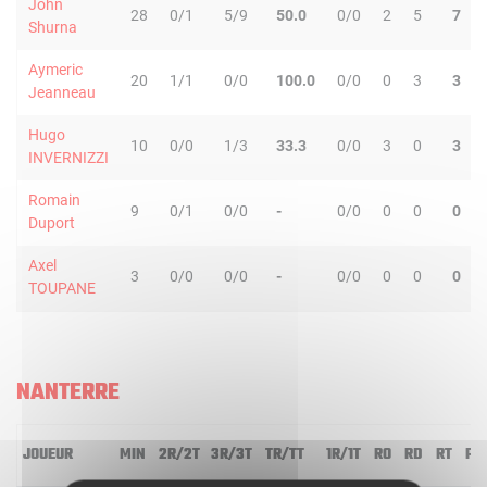
John
28
0/1
5/9
50.0
0/0
2
5
7
Shurna
Aymeric
20
1/1
0/0
100.0
0/0
0
3
3
Jeanneau
Hugo
10
0/0
1/3
33.3
0/0
3
0
3
INVERNIZZI
Romain
9
0/1
0/0
-
0/0
0
0
0
Duport
Axel
3
0/0
0/0
-
0/0
0
0
0
TOUPANE
NANTERRE
JOUEUR
MIN
2R/2T
3R/3T
TR/TT
1R/1T
RO
RD
RT
PD