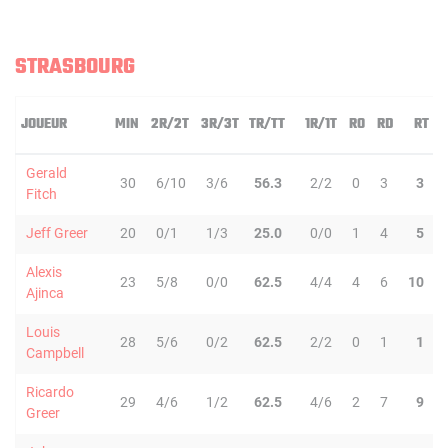
STRASBOURG
JOUEUR
MIN
2R/2T
3R/3T
TR/TT
1R/1T
RO
RD
RT
Gerald
30
6/10
3/6
56.3
2/2
0
3
3
Fitch
Jeff Greer
20
0/1
1/3
25.0
0/0
1
4
5
Alexis
23
5/8
0/0
62.5
4/4
4
6
10
Ajinca
Louis
28
5/6
0/2
62.5
2/2
0
1
1
Campbell
Ricardo
29
4/6
1/2
62.5
4/6
2
7
9
Greer