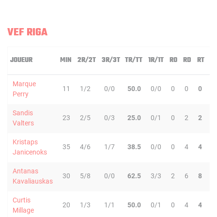
VEF RIGA
JOUEUR
MIN
2R/2T
3R/3T
TR/TT
1R/1T
RO
RD
RT
P
Marque
11
1/2
0/0
50.0
0/0
0
0
0
0
Perry
Sandis
23
2/5
0/3
25.0
0/1
0
2
2
1
Valters
Kristaps
35
4/6
1/7
38.5
0/0
0
4
4
6
Janicenoks
Antanas
30
5/8
0/0
62.5
3/3
2
6
8
2
Kavaliauskas
Curtis
20
1/3
1/1
50.0
0/1
0
4
4
3
Millage