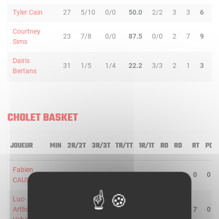
Tyler Cain
27
5/10
0/0
50.0
2/2
3
3
6
5
Courtney
23
7/8
0/0
87.5
0/0
2
7
9
0
Sims
Dairis
31
1/5
1/4
22.2
3/3
2
1
3
1
Bertans
CHOLET BASKET
JOUEUR
MIN
2R/2T
3R/3T
TR/TT
1R/1T
RO
RD
RT
PD
Fabien
37
3/10
1/7
23.5
6/7
0
0
0
0
CAUSEUR
Luc-
Arthur
22
1/5
0/0
20.0
0/0
3
4
7
0