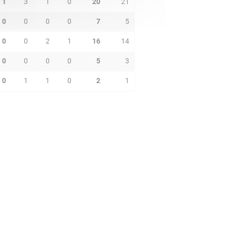
1
3
1
0
20
21
0
0
0
0
7
5
0
0
2
1
16
14
0
0
0
0
5
3
0
1
1
0
2
1