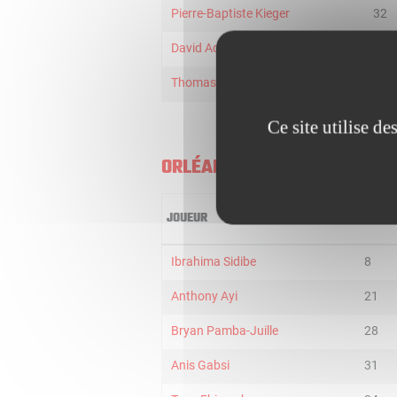
Pierre-Baptiste Kieger
32
David Acker
2
Thomas Trauttmann
32
Ce site utilise d
ORLÉANS U21
JOUEUR
MIN
Ibrahima Sidibe
8
Anthony Ayi
21
Bryan Pamba-Juille
28
Anis Gabsi
31