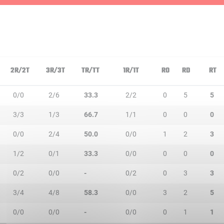
2R/2T
3R/3T
TR/TT
1R/1T
RO
RD
RT
0/0
2/6
33.3
2/2
0
5
5
3/3
1/3
66.7
1/1
0
0
0
0/0
2/4
50.0
0/0
1
2
3
1/2
0/1
33.3
0/0
0
0
0
0/2
0/0
-
0/2
0
3
3
3/4
4/8
58.3
0/0
3
2
5
0/0
0/0
-
0/0
0
1
1