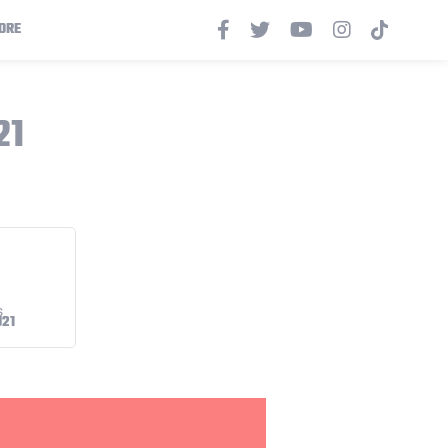
ORE
21
U21