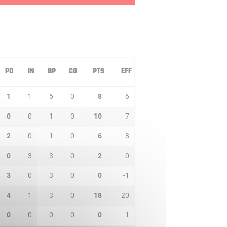
PD
IN
BP
CO
PTS
EFF
1
1
5
0
8
6
0
0
1
0
10
7
2
0
1
0
6
8
0
3
3
0
2
0
3
0
3
0
0
-1
4
1
3
0
18
20
0
0
0
0
0
1