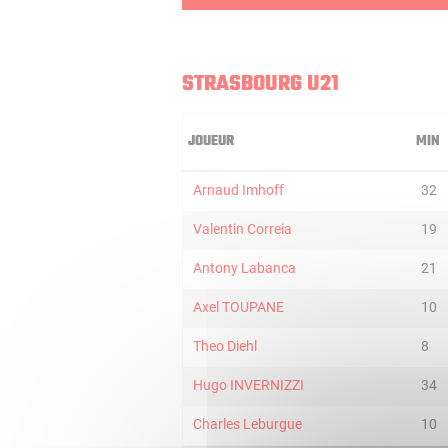
STRASBOURG U21
JOUEUR
MIN
Arnaud Imhoff
32
Valentin Correia
19
Antony Labanca
21
Axel TOUPANE
10
Theo Diehl
8
Hugo INVERNIZZI
34
Charles Leburgue
10