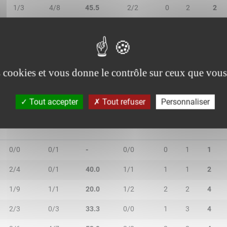
1/3
4/8
45.5
2/2
0
2
2
1/1
0/0
100.0
2/2
0
0
0
3/5
0/0
60.0
2/2
4
7
11
es cookies et vous donne le contrôle sur ceux que vous
Tout accepter
Tout refuser
Personnaliser
2R/2T
3R/3T
TR/TT
1R/1T
RO
RD
RT
0/0
0/1
-
0/0
0
1
1
2/4
0/1
40.0
1/1
1
1
2
1/9
1/1
20.0
1/2
2
2
4
2/3
0/3
33.3
0/0
1
3
4