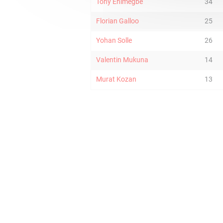
Tony Ehimegbe
34
Florian Galloo
25
Yohan Solle
26
Valentin Mukuna
14
Murat Kozan
13