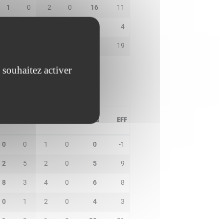
1
0
2
0
16
11
0
0
0
0
4
4
4
1
3
0
8
19
 souhaitez activer
PD
IN
BP
CO
PTS
EFF
0
0
1
0
0
-1
2
5
2
0
5
9
8
3
4
0
6
8
0
1
2
0
4
3