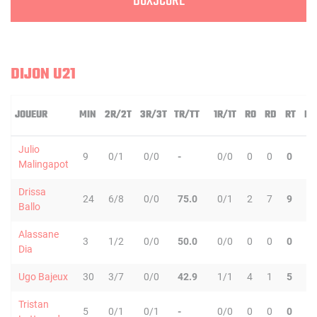
BOXSCORE
DIJON U21
JOUEUR
MIN
2R/2T
3R/3T
TR/TT
1R/1T
RO
RD
RT
PD
Julio
9
0/1
0/0
-
0/0
0
0
0
1
Malingapot
Drissa
24
6/8
0/0
75.0
0/1
2
7
9
0
Ballo
Alassane
3
1/2
0/0
50.0
0/0
0
0
0
0
Dia
Ugo Bajeux
30
3/7
0/0
42.9
1/1
4
1
5
4
Tristan
5
0/1
0/1
-
0/0
0
0
0
0