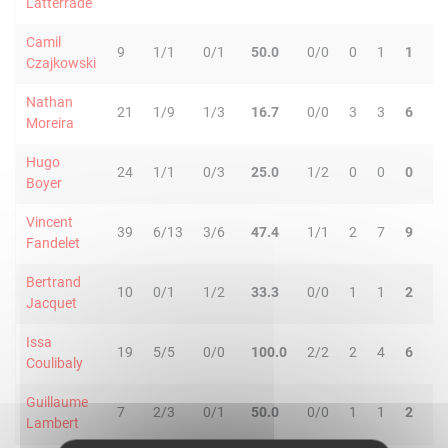
Latterrade
Camil
9
1/1
0/1
50.0
0/0
0
1
1
1
Czajkowski
Nathan
21
1/9
1/3
16.7
0/0
3
3
6
1
Moreira
Hugo
24
1/1
0/3
25.0
1/2
0
0
0
0
Boyer
Vincent
39
6/13
3/6
47.4
1/1
2
7
9
4
Fandelet
Bertrand
10
0/1
1/2
33.3
0/0
1
1
2
0
Jacquet
Issa
19
5/5
0/0
100.0
2/2
2
4
6
0
Coulibaly
Guillaume
7
2/3
0/1
50.0
0/0
1
1
2
0
Lambert