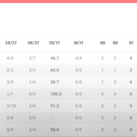
2R/2T
3R/3T
TR/TT
1R/1T
RO
RD
RT
4/8
3/7
46.7
4/4
2
2
4
0/2
3/3
60.0
0/0
1
1
2
3/9
1/6
26.7
0/0
1
5
6
1/1
0/0
100.0
0/0
0
0
0
3/10
2/6
31.3
0/0
0
5
5
0/0
0/0
-
0/0
0
0
0
0/0
2/4
50.0
0/0
0
0
0