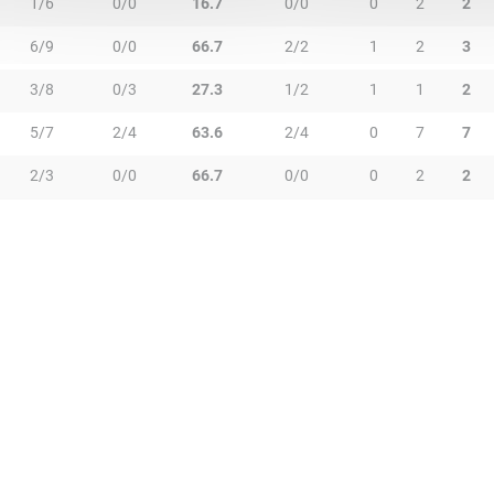
1/6
0/0
16.7
0/0
0
2
2
6/9
0/0
66.7
2/2
1
2
3
3/8
0/3
27.3
1/2
1
1
2
5/7
2/4
63.6
2/4
0
7
7
2/3
0/0
66.7
0/0
0
2
2