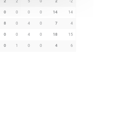
2
2
5
0
2
-2
0
0
0
0
14
14
8
0
4
0
7
4
0
0
4
0
18
15
0
1
0
0
4
6