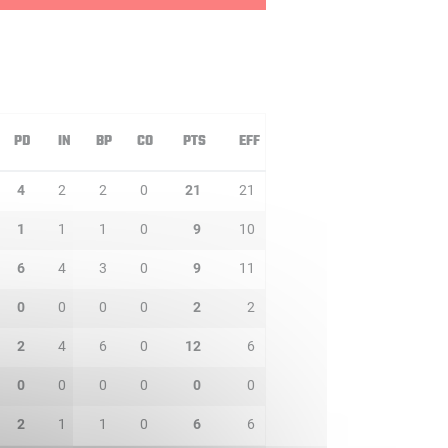
PD
IN
BP
CO
PTS
EFF
4
2
2
0
21
21
1
1
1
0
9
10
6
4
3
0
9
11
0
0
0
0
2
2
2
4
6
0
12
6
0
0
0
0
0
0
2
1
1
0
6
6