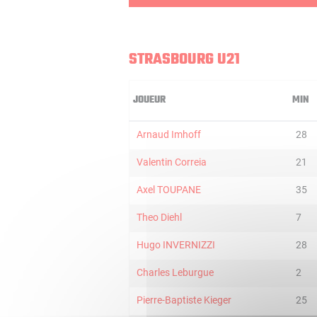
STRASBOURG U21
JOUEUR
MIN
Arnaud Imhoff
28
Valentin Correia
21
Axel TOUPANE
35
Theo Diehl
7
Hugo INVERNIZZI
28
Charles Leburgue
2
Pierre-Baptiste Kieger
25