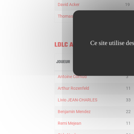
David Acker
19
Thomas Trauttmann
35
Ce site utilise d
LDLC ASVEL U21
JOUEUR
MIN
Antoine Cornud
3
Arthur Rozenfeld
11
Livio JEAN-CHARLES
33
Benjamin Mendez
22
Remi Mejean
11