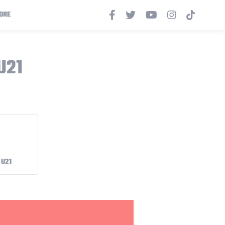
ORE
U21
 U21