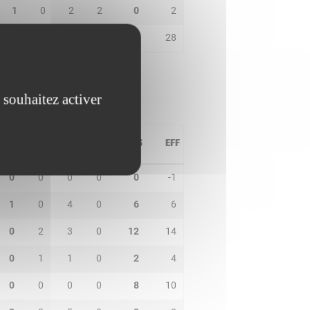
1
0
2
2
0
2
0
2
2
1
24
28
 souhaitez activer
PD
IN
BP
CO
PTS
EFF
0
0
0
0
0
-1
1
0
4
0
6
6
0
2
3
0
12
14
0
1
1
0
2
4
0
0
0
0
8
10