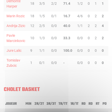
Demonte
18
3/5
2/2
71.4
1/2
0
1
1
0
Harper
Marin Rozic
18
1/5
0/1
16.7
4/6
0
2
2
0
Andrija Zizic
12
2/5
0/0
40.0
1/1
2
2
4
0
Pavle
10
1/3
0/0
33.3
0/0
0
2
2
1
Marcinkovic
Jure Lalic
9
1/1
0/0
100.0
0/0
0
0
0
0
Tomislav
1
0/1
0/0
-
0/0
0
0
0
0
Zubcic
CHOLET BASKET
JOUEUR
MIN
2R/2T
3R/3T
TR/TT
1R/1T
RO
RD
RT
PD
I