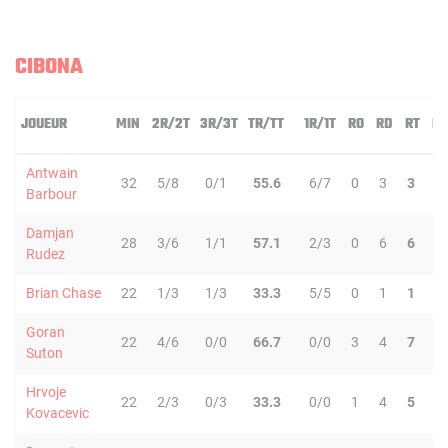
CIBONA
JOUEUR
MIN
2R/2T
3R/3T
TR/TT
1R/1T
RO
RD
RT
PD
Antwain
32
5/8
0/1
55.6
6/7
0
3
3
3
Barbour
Damjan
28
3/6
1/1
57.1
2/3
0
6
6
1
Rudez
Brian Chase
22
1/3
1/3
33.3
5/5
0
1
1
1
Goran
22
4/6
0/0
66.7
0/0
3
4
7
1
Suton
Hrvoje
22
2/3
0/3
33.3
0/0
1
4
5
1
Kovacevic