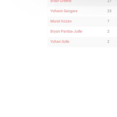
Brian Greene
27
Yohann Sangare
23
Murat Kozan
7
Bryan Pamba-Juille
2
Yohan Solle
2