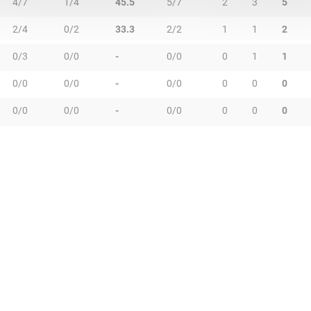
4/7
1/4
45.5
5/7
2
3
5
2/4
0/2
33.3
2/2
1
1
2
0/3
0/0
-
0/0
0
1
1
0/0
0/0
-
0/0
0
0
0
0/0
0/0
-
0/0
0
0
0