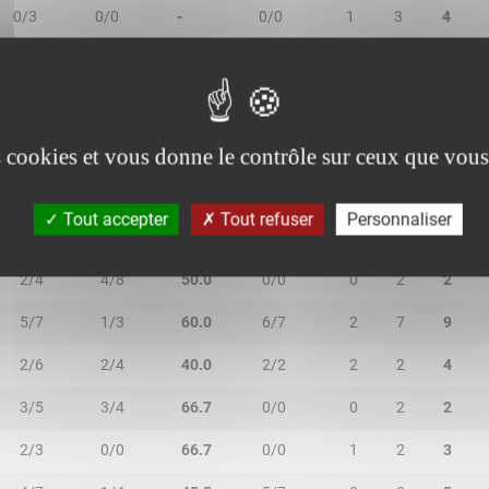
0/3
0/0
-
0/0
1
3
4
0/0
1/2
50.0
0/0
0
1
1
es cookies et vous donne le contrôle sur ceux que vous
Tout accepter
Tout refuser
Personnaliser
2R/2T
3R/3T
TR/TT
1R/1T
RO
RD
RT
2/4
4/8
50.0
0/0
0
2
2
5/7
1/3
60.0
6/7
2
7
9
2/6
2/4
40.0
2/2
2
2
4
3/5
3/4
66.7
0/0
0
2
2
2/3
0/0
66.7
0/0
1
2
3