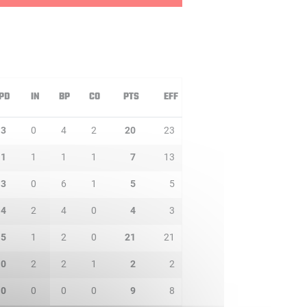
PD
IN
BP
CO
PTS
EFF
3
0
4
2
20
23
1
1
1
1
7
13
3
0
6
1
5
5
4
2
4
0
4
3
5
1
2
0
21
21
0
2
2
1
2
2
0
0
0
0
9
8