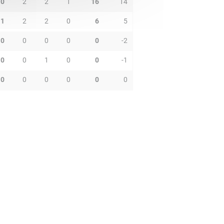
0
2
2
1
16
14
1
2
2
0
6
5
0
0
0
0
0
-2
0
0
1
0
0
-1
0
0
0
0
0
0