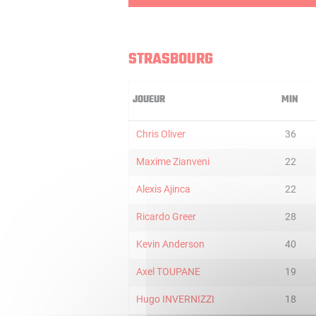
STRASBOURG
JOUEUR
MIN
Chris Oliver
36
Maxime Zianveni
22
Alexis Ajinca
22
Ricardo Greer
28
Kevin Anderson
40
Axel TOUPANE
19
Hugo INVERNIZZI
18