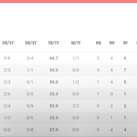
2R/2T
3R/3T
TR/TT
1R/1T
RO
RD
RT
5/8
3/4
66.7
1/1
2
4
6
2/5
1/1
50.0
0/0
3
4
7
2/3
0/1
50.0
1/2
1
4
5
2/6
0/0
33.3
0/0
1
0
1
2/4
5/9
53.9
2/2
0
2
2
1/3
0/0
33.3
0/0
0
1
1
0/0
3/8
37.5
0/0
0
4
4