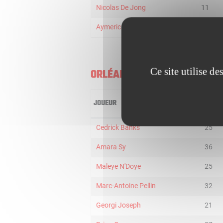
Nicolas De Jong
11
Aymeric Jeanneau
4
Ce site utilise d
ORLÉANS
JOUEUR
MIN
Cedrick Banks
25
Amara Sy
36
Maleye N'Doye
25
Marc-Antoine Pellin
32
Georgi Joseph
21