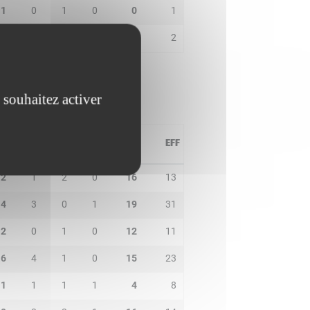
1
0
1
0
0
1
1
0
2
0
3
2
 souhaitez activer
PD
IN
BP
CO
PTS
EFF
2
1
2
0
16
13
4
3
0
1
19
31
2
0
1
0
12
11
6
4
1
0
15
23
1
1
1
1
4
8