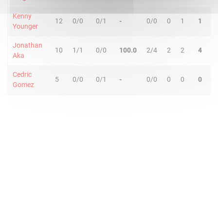
Kenny
12
0/0
0/1
-
0/0
0
1
1
0
Younger
Jonathan
10
1/1
0/0
100.0
2/4
2
2
4
0
Aka
Cedric
5
0/0
0/1
-
0/0
0
0
0
0
Gomez