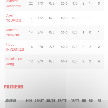
Aymeric
22
1/3
0/2
20.0
4/5
2
1
3
7
Jeanneau
Axel
17
1/2
0/0
50.0
0/0
0
1
1
0
TOUPANE
Maxime
14
2/4
0/0
50.0
0/0
1
0
1
0
Zianveni
Hugo
14
0/0
2/5
40.0
0/0
0
2
2
2
INVERNIZZI
Nicolas De
12
2/3
0/0
66.7
0/0
2
2
4
0
Jong
POITIERS
JOUEUR
MIN
2R/2T
3R/3T
TR/TT
1R/1T
RO
RD
RT
PD