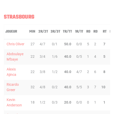
STRASBOURG
JOUEUR
MIN
2R/2T
3R/3T
TR/TT
1R/1T
RO
RD
RT
PD
Chris Oliver
27
4/7
0/1
50.0
0/0
5
2
7
2
Abdoulaye
22
3/4
1/6
40.0
0/5
1
4
5
0
M'baye
Alexis
22
3/8
1/2
40.0
4/7
2
6
8
1
Ajinca
Ricardo
32
4/8
0/2
40.0
5/5
3
7
10
1
Greer
Kevin
18
1/2
0/3
20.0
0/0
0
1
1
2
Anderson