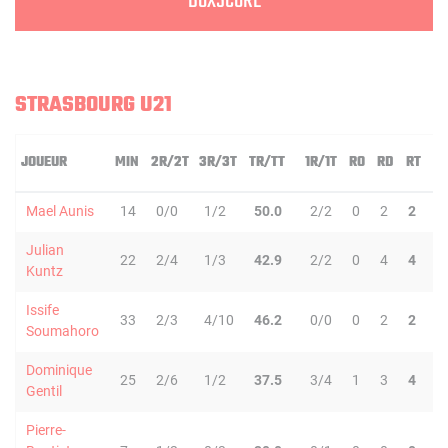
BOXSCORE
STRASBOURG U21
JOUEUR
MIN
2R/2T
3R/3T
TR/TT
1R/1T
RO
RD
RT
P
Mael Aunis
14
0/0
1/2
50.0
2/2
0
2
2
0
Julian
22
2/4
1/3
42.9
2/2
0
4
4
3
Kuntz
Issife
33
2/3
4/10
46.2
0/0
0
2
2
4
Soumahoro
Dominique
25
2/6
1/2
37.5
3/4
1
3
4
2
Gentil
Pierre-