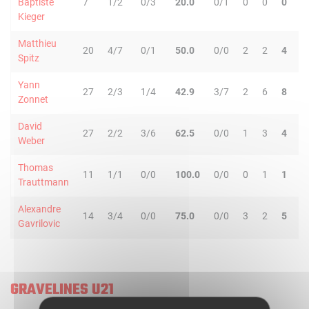
Baptiste
7
1/2
0/3
20.0
0/1
0
0
0
0
Kieger
Matthieu
20
4/7
0/1
50.0
0/0
2
2
4
2
Spitz
Yann
27
2/3
1/4
42.9
3/7
2
6
8
1
Zonnet
David
27
2/2
3/6
62.5
0/0
1
3
4
3
Weber
Thomas
11
1/1
0/0
100.0
0/0
0
1
1
0
Trauttmann
Alexandre
14
3/4
0/0
75.0
0/0
3
2
5
0
Gavrilovic
GRAVELINES U21