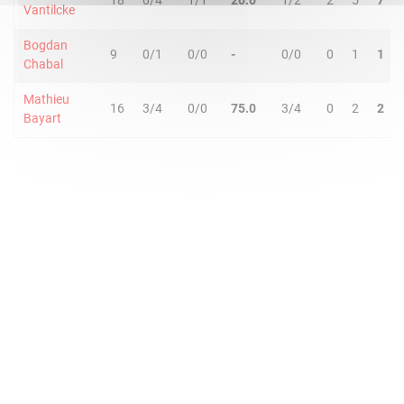
18
0/4
1/1
20.0
1/2
2
5
7
Vantilcke
Bogdan
9
0/1
0/0
-
0/0
0
1
1
Chabal
Mathieu
16
3/4
0/0
75.0
3/4
0
2
2
Bayart