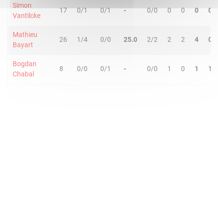
Simon
17
0/1
0/1
-
0/0
0
0
0
0
Vantilcke
Mathieu
26
1/4
0/0
25.0
2/2
2
2
4
0
Bayart
Bogdan
8
0/0
0/1
-
0/0
1
0
1
1
Chabal