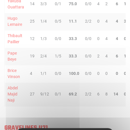
Yakuba
14
3/3
0/1
75.0
0/0
4
2
6
1
Ouattara
Hugo
25
1/4
0/5
11.1
2/2
0
4
4
3
Lemaire
Thibault
12
1/3
0/0
33.3
0/0
0
4
4
0
Paillier
Pape
19
2/4
1/5
33.3
0/0
2
4
6
1
Beye
Brice
4
1/1
0/0
100.0
0/0
0
0
0
0
Vinson
Abdel
Majid
27
9/12
0/1
69.2
2/2
6
8
14
0
Naji
GRAVELINES U21