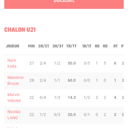
BOXSCORE
CHALON U21
JOUEUR
MIN
2R/2T
3R/3T
TR/TT
1R/1T
RO
RD
RT
PD
Nare
27
2/4
1/2
50.0
3/5
1
5
6
2
Keita
Maxence
28
2/4
1/1
60.0
0/0
1
0
1
2
Broyer
Marvin
22
0/4
1/3
14.3
1/2
2
2
4
2
Vebobe
Nicolas
22
1/2
0/3
20.0
0/1
0
2
2
0
LANG