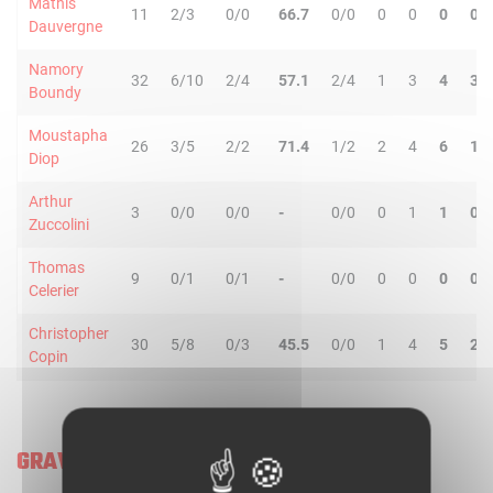
Mathis
11
2/3
0/0
66.7
0/0
0
0
0
0
Dauvergne
Namory
32
6/10
2/4
57.1
2/4
1
3
4
3
Boundy
Moustapha
26
3/5
2/2
71.4
1/2
2
4
6
1
Diop
Arthur
3
0/0
0/0
-
0/0
0
1
1
0
Zuccolini
Thomas
9
0/1
0/1
-
0/0
0
0
0
0
Celerier
Christopher
30
5/8
0/3
45.5
0/0
1
4
5
2
Copin
GRAVELINES U21