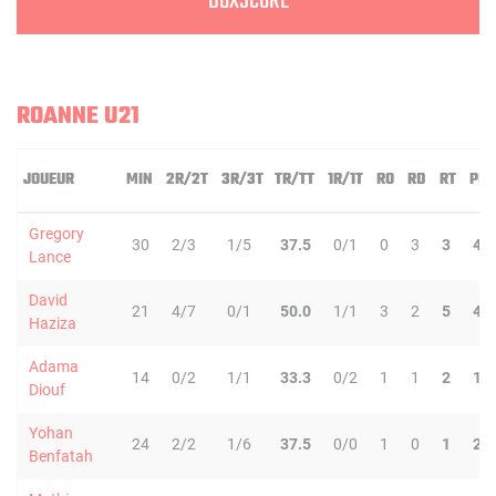
BOXSCORE
ROANNE U21
JOUEUR
MIN
2R/2T
3R/3T
TR/TT
1R/1T
RO
RD
RT
PD
Gregory
30
2/3
1/5
37.5
0/1
0
3
3
4
Lance
David
21
4/7
0/1
50.0
1/1
3
2
5
4
Haziza
Adama
14
0/2
1/1
33.3
0/2
1
1
2
1
Diouf
Yohan
24
2/2
1/6
37.5
0/0
1
0
1
2
Benfatah