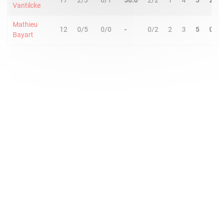
17
2/3
0/1
50.0
2/2
1
4
5
2
Vantilcke
Mathieu
12
0/5
0/0
-
0/2
2
3
5
0
Bayart