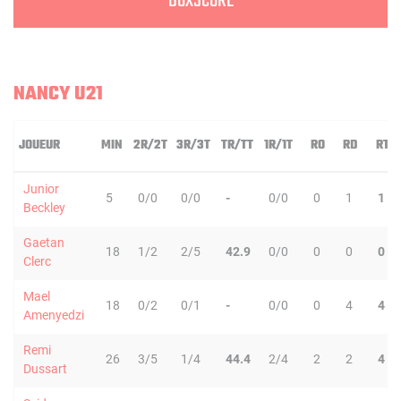
BOXSCORE
NANCY U21
JOUEUR
MIN
2R/2T
3R/3T
TR/TT
1R/1T
RO
RD
RT
Junior
5
0/0
0/0
-
0/0
0
1
1
Beckley
Gaetan
18
1/2
2/5
42.9
0/0
0
0
0
Clerc
Mael
18
0/2
0/1
-
0/0
0
4
4
Amenyedzi
Remi
26
3/5
1/4
44.4
2/4
2
2
4
Dussart