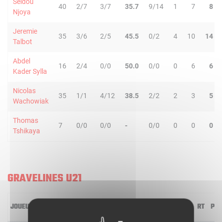
Seidou
40
2/7
3/7
35.7
9/14
1
7
8
Njoya
Jeremie
35
3/6
2/5
45.5
0/2
4
10
14
Talbot
Abdel
16
2/4
0/0
50.0
0/0
0
6
6
Kader Sylla
Nicolas
35
1/1
4/12
38.5
2/2
2
3
5
Wachowiak
Thomas
7
0/0
0/0
-
0/0
0
0
0
Tshikaya
GRAVELINES U21
JOUEUR
MIN
2R/2T
3R/3T
TR/TT
1R/1T
RO
RD
RT
PD