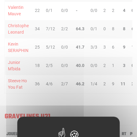
Valentin
22
0/1
0/0
-
0/0
2
2
4
0
Mauve
Christophe
34
7/12
2/2
64.3
0/1
0
8
8
6
Leonard
Kevin
25
5/12
0/0
41.7
3/3
3
6
9
1
SERAPHIN
Junior
18
2/5
0/0
40.0
0/0
2
1
3
0
M'bida
Steeve Ho
36
4/6
2/7
46.2
1/4
2
9
11
2
You Fat
GRAVELINES U21
JOUEUR
MIN
2R/2T
3R/3T
TR/TT
1R/1T
RO
RD
RT
PD