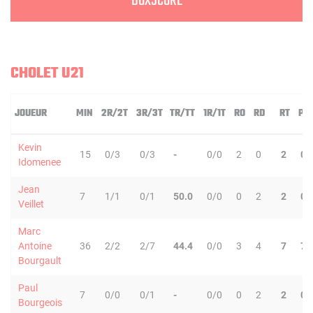
BOXSCORE
CHOLET U21
JOUEUR
MIN
2R/2T
3R/3T
TR/TT
1R/1T
RO
RD
RT
PD
Kevin
15
0/3
0/3
-
0/0
2
0
2
0
Idomenee
Jean
7
1/1
0/1
50.0
0/0
0
2
2
0
Veillet
Marc
Antoine
36
2/2
2/7
44.4
0/0
3
4
7
7
Bourgault
Paul
7
0/0
0/1
-
0/0
0
2
2
0
Bourgeois