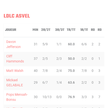
LDLC ASVEL
JOUEUR
MIN
2R/2T
3R/3T
TR/TT
1R/1T
RO
RD
Davon
31
5/9
1/1
60.0
6/6
2
2
Jefferson
Cliff
37
2/5
2/3
50.0
2/2
0
1
Hammonds
Matt Walsh
40
7/8
2/4
75.0
7/8
0
3
Mickael
29
6/7
1/4
63.6
2/2
0
3
GELABALE
Pops Mensah-
30
10/13
0/0
76.9
3/3
3
7
1
Bonsu