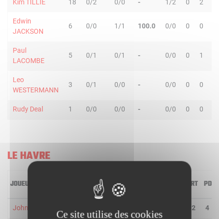
Kim TILLIE
18
0/2
0/0
-
1/2
0
2
Edwin
6
0/0
1/1
100.0
0/0
0
0
JACKSON
Paul
5
0/1
0/1
-
0/0
0
1
LACOMBE
Leo
3
0/1
0/0
-
0/0
0
0
WESTERMANN
Rudy Deal
1
0/0
0/0
-
0/0
0
0
LE HAVRE
JOUEUR
MIN
2R/2T
3R/3T
TR/TT
1R/1T
RO
RD
RT
PD
John Cox
32
5/5
0/1
83.3
4/6
0
2
2
4
Ce site utilise des cookies