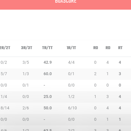
BOXSCORE
2R/2T
3R/3T
TR/TT
1R/1T
RO
RD
RT
0/2
3/5
42.9
4/4
0
4
4
5/7
1/3
60.0
0/1
2
1
3
0/0
0/1
-
0/0
0
0
0
1/4
0/0
25.0
1/2
1
3
4
8/14
2/6
50.0
6/10
0
4
4
0/0
0/0
-
0/0
0
1
1
4/6
1/2
62.5
2/2
3
3
6