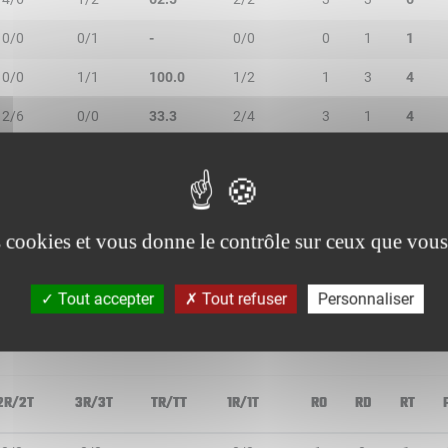
0/0
0/1
-
0/0
0
1
1
0/0
1/1
100.0
1/2
1
3
4
2/6
0/0
33.3
2/4
3
1
4
0/1
0/0
-
0/0
1
0
1
0/0
0/0
-
0/0
0
0
0
es cookies et vous donne le contrôle sur ceux que vous
Tout accepter
Tout refuser
Personnaliser
2R/2T
3R/3T
TR/TT
1R/1T
RO
RD
RT