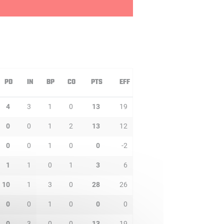
PD
IN
BP
CO
PTS
EFF
4
3
1
0
13
19
0
0
1
2
13
12
0
0
1
0
0
-2
1
1
0
1
3
6
10
1
3
0
28
26
0
0
1
0
0
0
0
3
0
0
13
19