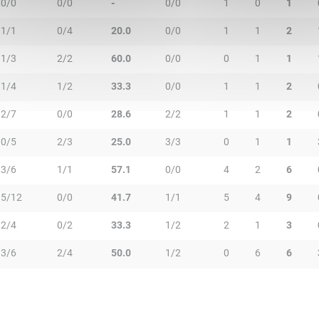
0/0
0/0
-
0/0
1
0
1
1/1
0/4
20.0
0/0
1
1
2
1/3
2/2
60.0
0/0
0
1
1
1/4
1/2
33.3
0/0
1
1
2
2/7
0/0
28.6
2/2
1
1
2
0/5
2/3
25.0
3/3
0
1
1
3/6
1/1
57.1
0/0
4
2
6
5/12
0/0
41.7
1/1
5
4
9
2/4
0/2
33.3
1/2
2
1
3
3/6
2/4
50.0
1/2
0
6
6