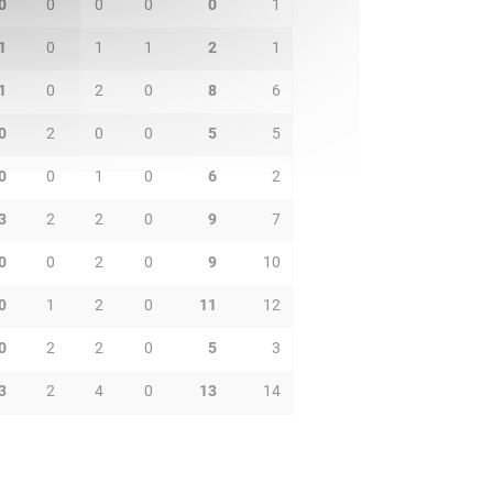
0
0
0
0
0
1
1
0
1
1
2
1
1
0
2
0
8
6
0
2
0
0
5
5
0
0
1
0
6
2
3
2
2
0
9
7
0
0
2
0
9
10
0
1
2
0
11
12
0
2
2
0
5
3
3
2
4
0
13
14