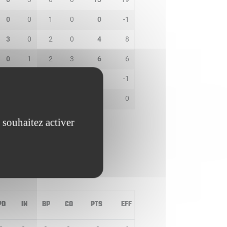
0
0
1
0
0
-1
3
0
2
0
4
8
0
1
2
3
6
6
0
0
1
0
0
-1
0
0
0
0
0
0
 souhaitez activer
PD
IN
BP
CO
PTS
EFF