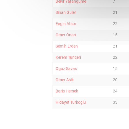
Bekir Yarangume
7
Sinan Guler
21
Engin Atsur
22
Omer Onan
15
Semih Erden
21
Kerem Tunceri
22
Oguz Savas
15
Omer Asik
20
Baris Hersek
24
Hidayet Turkoglu
33