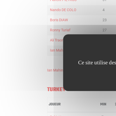
Nando DE COLO
4
Boris DIAW
23
Ronny Turiaf
27
Ali Traore
3
Ian Mahinmi
0
Ce site utilise d
Ian Mahinmi
- Non entré en jeu
TURKEY
JOUEUR
MIN