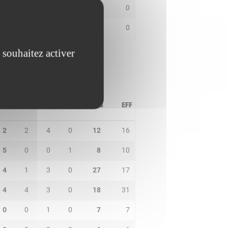
0
0
0
0
0
0
0
0
0
0
0
0
 souhaitez activer
PD
IN
BP
CO
PTS
EFF
2
2
4
0
12
16
5
0
0
1
8
10
4
1
3
0
27
17
4
4
3
0
18
31
0
0
1
0
7
7