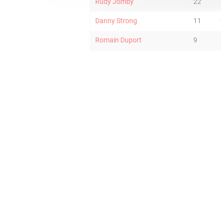
Rudy Jomby
22
Danny Strong
11
Romain Duport
9