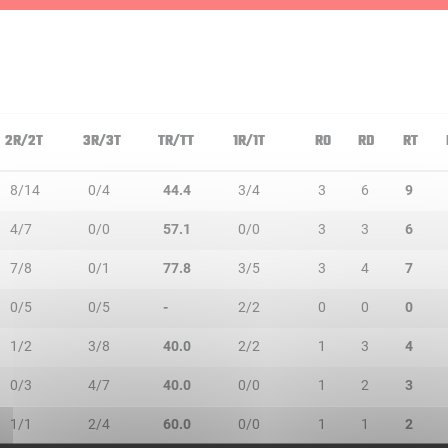
2R/2T
3R/3T
TR/TT
1R/1T
RO
RD
RT
8/14
0/4
44.4
3/4
3
6
9
4/7
0/0
57.1
0/0
3
3
6
7/8
0/1
77.8
3/5
3
4
7
0/5
0/5
-
2/2
0
0
0
1/2
3/8
40.0
2/2
1
3
4
0/3
4/7
40.0
0/0
1
2
3
1/1
2/4
60.0
0/0
1
1
2