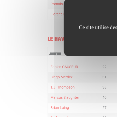
Romain Dardaine
8
Florent Tortosa
6
Ce site utilise d
LE HAVRE
JOUEUR
MIN
Fabien CAUSEUR
22
Bingo Merriex
31
T.J. Thompson
38
Marcus Slaughter
40
Brian Laing
27