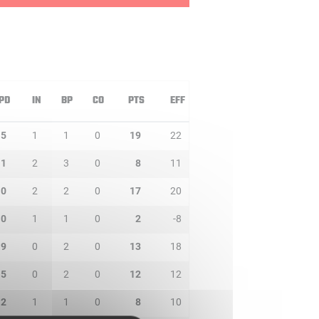
PD
IN
BP
CO
PTS
EFF
5
1
1
0
19
22
1
2
3
0
8
11
0
2
2
0
17
20
0
1
1
0
2
-8
9
0
2
0
13
18
5
0
2
0
12
12
2
1
1
0
8
10