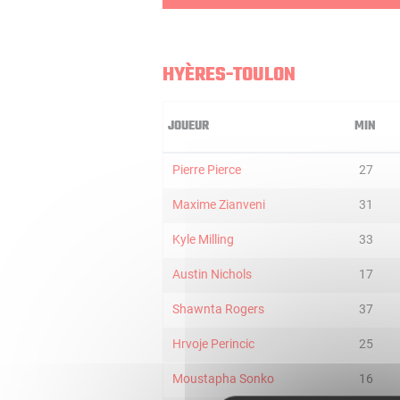
HYÈRES-TOULON
JOUEUR
MIN
Pierre Pierce
27
Maxime Zianveni
31
Kyle Milling
33
Austin Nichols
17
Shawnta Rogers
37
Hrvoje Perincic
25
Moustapha Sonko
16