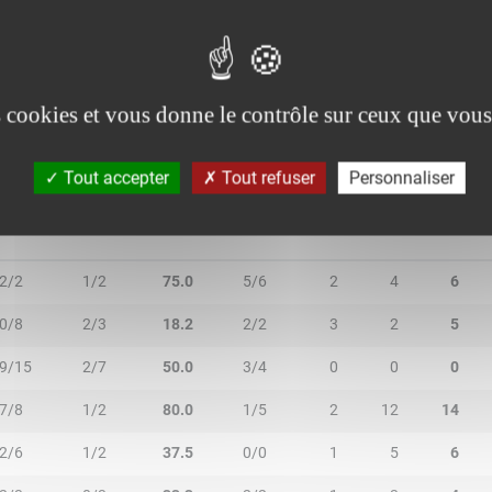
0/0
0/0
-
0/0
0
0
0
0/1
0/0
-
0/0
0
1
1
es cookies et vous donne le contrôle sur ceux que vous
Tout accepter
Tout refuser
Personnaliser
2R/2T
3R/3T
TR/TT
1R/1T
RO
RD
RT
2/2
1/2
75.0
5/6
2
4
6
0/8
2/3
18.2
2/2
3
2
5
9/15
2/7
50.0
3/4
0
0
0
7/8
1/2
80.0
1/5
2
12
14
2/6
1/2
37.5
0/0
1
5
6