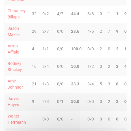
Chauncey
32
0/2
4/7
44.4
8/8
0
1
1
9
Billups
Jason
29
2/7
0/0
28.6
4/6
2
7
9
0
Maxiell
Arron
4
1/1
0/0
100.0
0/0
2
0
2
1
Afflalo
Rodney
16
2/4
0/0
50.0
1/2
0
2
2
4
Stuckey
Amir
21
1/3
0/0
33.3
3/4
5
3
8
0
Johnson
Jarvis
9
2/3
0/1
50.0
0/0
0
2
2
0
Hayes
Walter
1
0/0
0/0
-
0/0
0
0
0
0
Herrmann