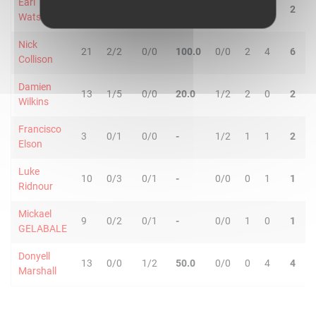
Earl
38
8/12
0/2
57.1
7/8
0
2
2
7
Watson
Nick
21
2/2
0/0
100.0
0/0
2
4
6
0
Collison
Damien
13
1/5
0/0
20.0
1/2
2
0
2
1
Wilkins
Francisco
3
0/1
0/0
-
1/2
1
1
2
0
Elson
Luke
10
0/3
0/1
-
0/0
0
1
1
0
Ridnour
Mickael
9
0/2
0/1
-
0/0
1
0
1
0
GELABALE
Donyell
13
0/0
1/2
50.0
0/0
0
4
4
0
Marshall