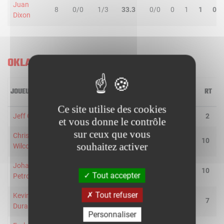
Juan
8
0/0
1/3
33.3
0/0
0
1
1
0
Dixon
OKLAHOMA CITY THUNDER
JOUEUR
MIN
2R/2T
3R/3T
TR/TT
1R/1T
RO
RD
RT
P
Ce site utilise des cookies
Jeff Green
36
4/10
2/4
42.9
1/1
0
2
2
1
et vous donne le contrôle
sur ceux que vous
Chris
39
9/18
0/0
50.0
2/2
3
7
10
4
souhaitez activer
Wilcox
Johan
19
3/4
0/0
75.0
2/2
2
8
10
0
Tout accepter
Petro
Tout refuser
Kevin
39
7/13
0/1
50.0
6/8
1
6
7
5
Durant
Personnaliser