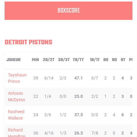
BOXSCORE
DETROIT PISTONS
JOUEUR
MIN
2R/2T
3R/3T
TR/TT
1R/1T
RO
RD
RT
PD
Tayshaun
39
6/14
2/3
47.1
6/7
2
2
4
3
Prince
Antonio
22
1/4
0/0
25.0
2/2
1
2
3
0
McDyess
Rasheed
24
2/6
1/2
37.5
0/0
2
4
6
2
Wallace
Richard
36
4/16
1/3
26.3
7/8
2
0
2
4
Hamilton