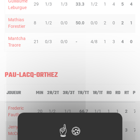
Guillaume
29
1/3
1/3
33.3
1/2
1
4
5
4
Leburgue
Mathias
8
1/2
0/0
50.0
0/0
2
0
2
1
Forestier
Mantcha
21
0/3
0/0
-
4/8
1
3
4
0
Traore
PAU-LACQ-ORTHEZ
JOUEUR
MIN
2R/2T
3R/3T
TR/TT
1R/1T
RO
RD
RT
PD
Frederic
20
1/2
1/1
66.7
1/1
1
1
2
7
Fauthoux
Jerry
20
2/3
1/3
50.0
0/0
1
2
3
7
McCullough