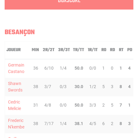
BOXSCORE
BESANÇON
JOUEUR
MIN
2R/2T
3R/3T
TR/TT
1R/1T
RO
RD
RT
PD
Germain
36
6/10
1/4
50.0
0/0
1
0
1
4
Castano
Shawn
38
3/7
0/3
30.0
1/2
5
3
8
4
Swords
Cedric
31
4/8
0/0
50.0
3/3
2
5
7
1
Melicie
Frederic
38
7/17
1/4
38.1
4/5
6
2
8
3
N'kembe