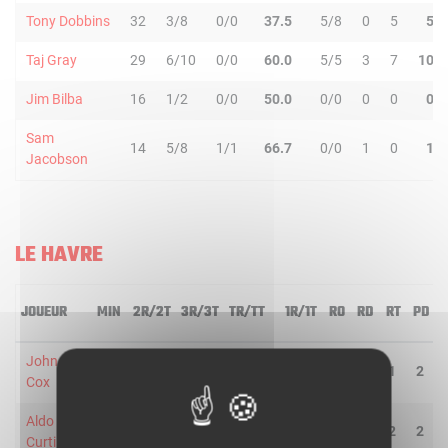
Tony Dobbins
32
3/8
0/0
37.5
5/8
0
5
5
Taj Gray
29
6/10
0/0
60.0
5/5
3
7
10
Jim Bilba
16
1/2
0/0
50.0
0/0
0
0
0
Sam
14
5/8
1/1
66.7
0/0
1
0
1
Jacobson
LE HAVRE
JOUEUR
MIN
2R/2T
3R/3T
TR/TT
1R/1T
RO
RD
RT
PD
John
40
2/4
2/6
40.0
9/9
0
1
1
2
Cox
Aldo
20
0/0
1/1
100.0
3/4
0
2
2
2
Curti