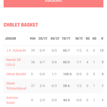
BOXSCORE
CHOLET BASKET
JOUEUR
MIN
2R/2T
3R/3T
TR/TT
1R/1T
RO
RD
RT
J.K. Edwards
29
6/9
0/0
66.7
1/2
6
6
12
Nando DE
38
6/7
3/8
60.0
1/1
4
1
5
COLO
Olivier Bardet
6
0/0
1/1
100.0
0/0
0
0
0
Steed
27
2/4
0/3
28.6
1/2
0
1
1
Tchicamboud
Antonio
9
2/5
0/0
40.0
0/0
0
1
1
Grant