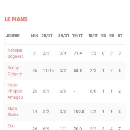
LE MANS
JOUEUR
MIN
2R/2T
3R/3T
TR/TT
1R/1T
RO
RD
RT
P
Nebojsa
31
2/3
3/4
71.4
1/2
0
3
3
7
Bogavac
Kenny
36
11/14
0/2
68.8
2/3
1
7
8
4
Gregory
Pape-
Philippe
26
0/3
0/0
-
0/0
1
1
2
2
Amagou
Mate
14
2/2
0/0
100.0
1/2
1
1
2
0
Skelin
Eric
26
6/9
1/1
70.0
2/2
3
4
7
5