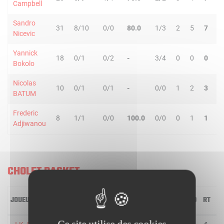
Campbell
Sandro
31
8/10
0/0
80.0
1/3
2
5
7
4
Nicevic
Yannick
18
0/1
0/2
-
3/4
0
0
0
3
Bokolo
Nicolas
10
0/1
0/1
-
0/0
1
2
3
2
BATUM
Frederic
8
1/1
0/0
100.0
0/0
0
1
1
1
Adjiwanou
CHOLET BASKET
JOUEUR
MIN
2R/2T
3R/3T
TR/TT
1R/1T
RO
RD
RT
P