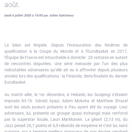
août.
lundi 6 juillet 2026 à 10:00 par Julien Guérineau
Le bilan est limpide. Depuis l’instauration des fenêtres de
qualification à la Coupe du Monde et à l’EuroBasket en 2017,
l’Équipe de France est intouchable à domicile : 20 victoires en autant
de rencontres disputées. Une série menacée par l’un des plus
redoutables adversaires qu’elle ait eu à affronter depuis plusieurs
années lors des qualifications : la Finlande, demi-finaliste du dernier
EuroBasket.
Au match aller, le 1er décembre, à Helsinki, les Susijengi s’étaient
imposés 83-76. Gérald Ayayi, Adam Mokoka et Matthew Strazel
sont les seuls joueurs présents à Pau ayant été du voyage. Leur
adversaire, lui, présente un groupe quasi inchangé mais renforcé
par la superstar locale, Lauri Markkanen. Le géant (2,13 m), du
Jazz pesait 26,7 points et 6,9 rebonds de moyenne et c’est lui, sans
surprise, qui a terminé meilleur marqueur de son équipe vendredi