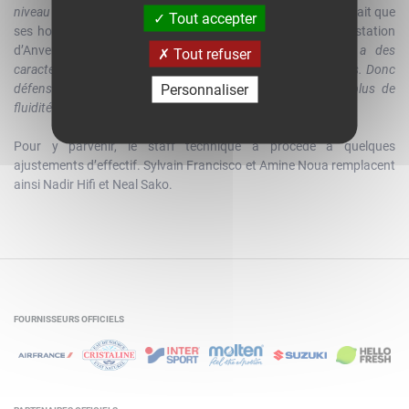
niveau auquel on a envie de jouer"
, précise un entraîneur qui sait que
Tout accepter
ses hommes devront hausser le ton par rapport à leur prestation
d’Anvers.
"J’attends des progrès partout. La Finlande a des
Tout refuser
caractéristiques similaires à la Belgique sur le tir à trois-points. Donc
Personnaliser
défensivement, il faudra gommer des choses et trouver plus de
fluidité dans nos choix en attaque."
Pour y parvenir, le staff technique a procédé à quelques
ajustements d’effectif. Sylvain Francisco et Amine Noua remplacent
ainsi Nadir Hifi et Neal Sako.
FOURNISSEURS OFFICIELS