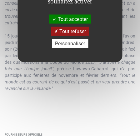
souhaitez activer
conseils mais tout va pour le mieux. Maintenant, tout ce dont on a
envie c’est de jouer des matches. On a hâte d’être en Belgique et de
trouver le rythme et l’alchimie qu’on a construits pendant les
Tout accepter
entraînements."
Tout refuser
15 joueurs (Rayant Rupert ayant quitté le groupe) ont pris l’avion
jeudi matin pour Anvers où la France affrontera la Belgique vendredi
Personnaliser
soir (20h30, en direct sur BeIN Sports 3). Avec un objectif clair fixé
par leur entraîneur : signer un 2/2 pour boucler la première phase
des qualifications à la Coupe du Monde 2027.
"J’ai suivi à chaque
fois que l’équipe jouait"
, précise Luwawu-Cabarrot qui n’a pas
participé aux fenêtres de novembre et février derniers.
"Tout le
monde est au courant de ce qui s’est passé et on veut prendre une
revanche sur la Finlande."
FOURNISSEURS OFFICIELS