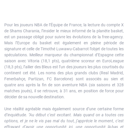
Pour les joueurs NBA de l’Équipe de France, la lecture du compte X
de Shams Charania, l’insider le mieux informé de la planète basket,
est un passage obligé pour suivre les évolutions de la free-agency.
Mais l’Europe du basket est également en pleine période de
signature et celle de Timothé Luwawu-Cabarrot l’objet de toutes les
spéculations. Meilleur marqueur du championnat d’Espagne cette
saison avec Vitoria (18,1 pts), quatrième scoreur en EuroLeague
(18,3 pts), l’ailier des Bleus est l’un des joueurs les plus courtisés du
continent cet été. Les noms des plus grands clubs (Real Madrid,
Fenerbahçe, Partizan, FC Barcelone) sont associés au sien et
quatre ans après la fin de son aventure NBA (six saisons et 328
matches joués), il se retrouve, à 31 ans, en position de force pour
décider de sa nouvelle destination.
Une réalité agréable mais également source d’une certaine forme
d’inquiétude.
"Au début c’est excitant. Mais quand on a toutes ces
options, et je ne le vis pas mal du tout, j’apprécie le moment, c’est
effrayant d’avoir une opportunité ici, une opportunité là-bas et