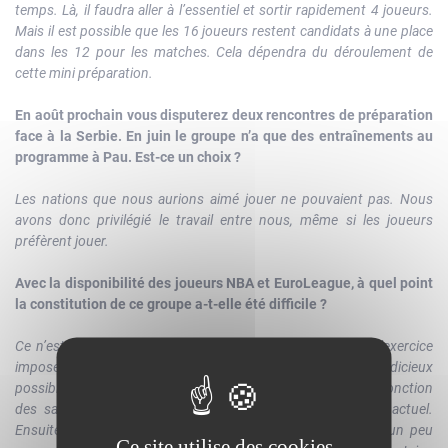
temps. Là, il faudra aller à l’essentiel et sortir rapidement 4 joueurs.
Mais il est possible que les 16 joueurs restent candidats à une place
dans les 12 pour les matches. Cela dépendra du déroulement de
cette mini préparation.
En août prochain vous disputerez deux rencontres de préparation
face à la Serbie. En juin le groupe n’a que des entraînements au
programme à Pau. Est-ce un choix ?
Les nations que nous aurions aimé jouer ne pouvaient pas. Nous
avons donc privilégié le travail entre nous, même si les joueurs
préfèrent jouer.
Avec la disponibilité des joueurs NBA et EuroLeague, à quel point
la constitution de ce groupe a-t-elle été difficile ?
Ce n’est pas la partie la plus simple du métier. Mais c’est l’exercice
imposé. On ne peut pas se plaindre et il faut être le plus judicieux
possible. Il faut faire des choix de complémentarité et en fonction
des saisons des joueurs. Ce qui importe, c’est le niveau actuel.
Ensuite, il y a des critères d’expérience, celle qui nous a un peu
Ce site utilise des cookies