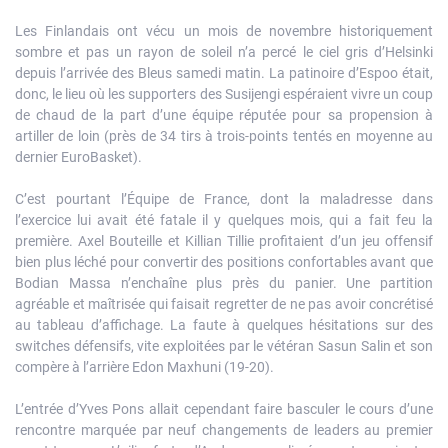
Les Finlandais ont vécu un mois de novembre historiquement
sombre et pas un rayon de soleil n’a percé le ciel gris d’Helsinki
depuis l’arrivée des Bleus samedi matin. La patinoire d’Espoo était,
donc, le lieu où les supporters des Susijengi espéraient vivre un coup
de chaud de la part d’une équipe réputée pour sa propension à
artiller de loin (près de 34 tirs à trois-points tentés en moyenne au
dernier EuroBasket).
C’est pourtant l’Équipe de France, dont la maladresse dans
l’exercice lui avait été fatale il y quelques mois, qui a fait feu la
première. Axel Bouteille et Killian Tillie profitaient d’un jeu offensif
bien plus léché pour convertir des positions confortables avant que
Bodian Massa n’enchaîne plus près du panier. Une partition
agréable et maîtrisée qui faisait regretter de ne pas avoir concrétisé
au tableau d’affichage. La faute à quelques hésitations sur des
switches défensifs, vite exploitées par le vétéran Sasun Salin et son
compère à l’arrière Edon Maxhuni (19-20).
L’entrée d’Yves Pons allait cependant faire basculer le cours d’une
rencontre marquée par neuf changements de leaders au premier