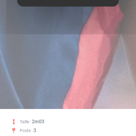
2m03
Taille :
3
Poste :