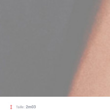
2m03
Taille :